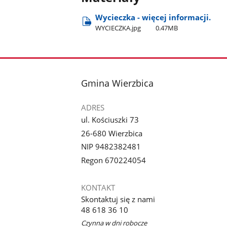
Wycieczka - więcej informacji.
WYCIECZKA.jpg
0.47MB
stopka
Gmina Wierzbica
ADRES
ul. Kościuszki 73
26-680 Wierzbica
NIP 9482382481
Regon 670224054
KONTAKT
Skontaktuj się z nami
48 618 36 10
Czynna w dni robocze