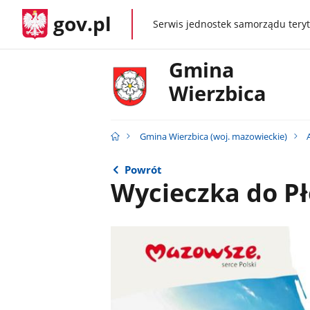
gov.pl
Serwis jednostek samorządu teryt
gov.pl
Gmina
Wierzbica
Gmina Wierzbica (woj. mazowieckie)
Powrót
Wycieczka do Pł