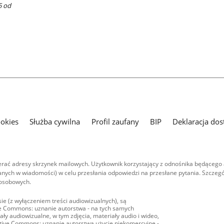
5 od
ookies
Służba cywilna
Profil zaufany
BIP
Deklaracja dos
ać adresy skrzynek mailowych. Użytkownik korzystający z odnośnika będącego 
nych w wiadomości) w celu przesłania odpowiedzi na przesłane pytania. Szczegó
 osobowych.
ie (z wyłączeniem treści audiowizualnych), są
ive Commons: uznanie autorstwa - na tych samych
ły audiowizualne, w tym zdjęcia, materiały audio i wideo,
eative Commons: uznanie autorstwa użycie niekomercyjne -