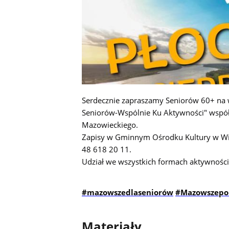
Serdecznie zapraszamy Seniorów 60+ na 
Seniorów-Wspólnie Ku Aktywno
ś
ci" wspó
Mazowieckiego.
Zapisy w Gminnym O
środku Kultury w Wi
48 618 20 11.
Udzia
ł
we wszystkich formach aktywno
ś
c
#mazowszedlaseniorów
#Mazowszep
Materiały