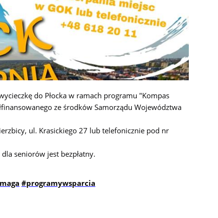
wycieczk
ę
do P
ł
ocka w ramach programu "Kompas
ł
finansowanego ze
ś
rodków Samorz
ą
du Województwa
erzbicy, ul. Krasickiego 27
lub telefonicznie pod nr
i dla seniorów jest bezp
ł
atny.
omaga
#programywsparcia