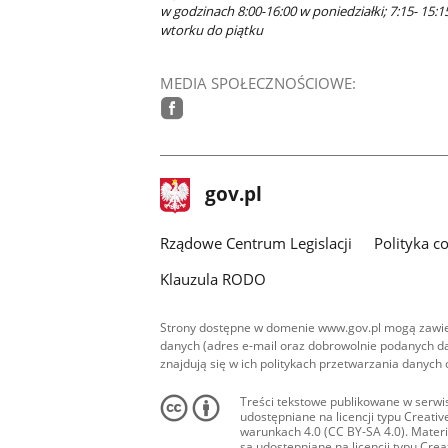
w godzinach 8:00-16:00 w poniedziałki; 7:15- 15:1
wtorku do piątku
MEDIA SPOŁECZNOŚCIOWE:
facebook
stopka
Strona
gov.pl
gov.pl
główna
Rządowe Centrum Legislacji
Polityka c
Klauzula RODO
Strony dostępne w domenie www.gov.pl mogą zawier
danych (adres e-mail oraz dobrowolnie podanych da
znajdują się w ich politykach przetwarzania danych
Treści tekstowe publikowane w serwis
udostępniane na licencji typu Creat
warunkach 4.0 (CC BY-SA 4.0). Materia
są udostępniane na licencji typu Cr