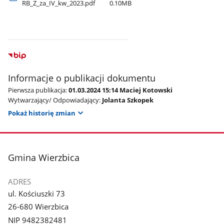
RB​_Z​_za​_IV​_kw​_2023.pdf
0.10MB
Informacje o publikacji dokumentu
Pierwsza publikacja:
01.03.2024 15:14 Maciej Kotowski
Wytwarzający/ Odpowiadający:
Jolanta Szkopek
Pokaż historię zmian
stopka
Gmina Wierzbica
ADRES
ul. Kościuszki 73
26-680 Wierzbica
NIP 9482382481