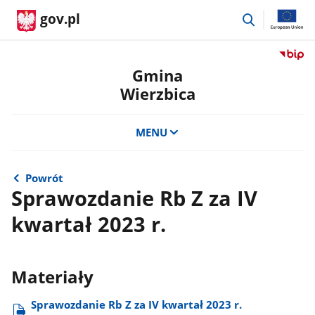
przejdź
gov.pl
do
wyszukiwar
Przejdź
do
Gmina
serwis
Wierzbica
Biulety
Informa
Publicz
MENU
Gmina
Wierzb
Powrót
Sprawozdanie Rb Z za IV
kwartał 2023 r.
Materiały
Sprawozdanie Rb Z za IV kwartał 2023 r.