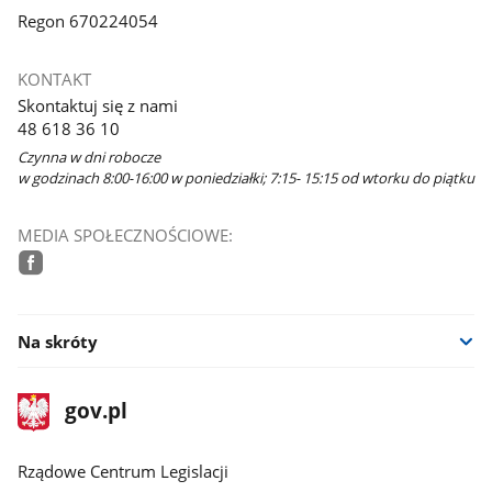
Regon 670224054
KONTAKT
Skontaktuj się z nami
48 618 36 10
Czynna w dni robocze
w godzinach 8:00-16:00 w poniedziałki; 7:15- 15:15 od wtorku do piątku
MEDIA SPOŁECZNOŚCIOWE:
facebook
Na skróty
stopka
Strona
gov.pl
gov.pl
główna
Rządowe Centrum Legislacji