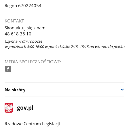
Regon 670224054
KONTAKT
Skontaktuj się z nami
48 618 36 10
Czynna w dni robocze
w godzinach 8:00-16:00 w poniedziałki; 7:15- 15:15 od wtorku do piątku
MEDIA SPOŁECZNOŚCIOWE:
facebook
Na skróty
stopka
Strona
gov.pl
gov.pl
główna
Rządowe Centrum Legislacji