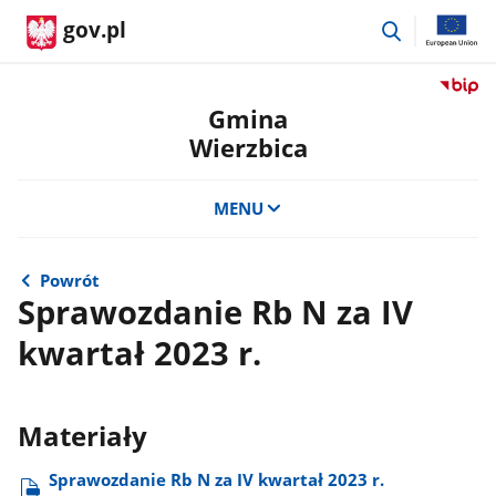
przejdź
gov.pl
do
wyszukiwar
Przejdź
do
Gmina
serwis
Wierzbica
Biulety
Informa
Publicz
MENU
Gmina
Wierzb
Powrót
Sprawozdanie Rb N za IV
kwartał 2023 r.
Materiały
Sprawozdanie Rb N za IV kwartał 2023 r.