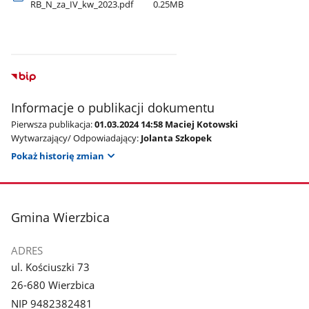
RB​_N​_za​_IV​_kw​_2023.pdf
0.25MB
Informacje o publikacji dokumentu
Pierwsza publikacja:
01.03.2024 14:58 Maciej Kotowski
Wytwarzający/ Odpowiadający:
Jolanta Szkopek
Pokaż historię zmian
stopka
Gmina Wierzbica
ADRES
ul. Kościuszki 73
26-680 Wierzbica
NIP 9482382481