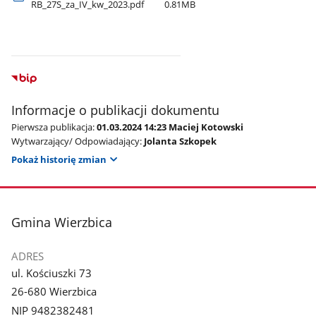
RB​_27S​_za​_IV​_kw​_2023.pdf
0.81MB
Informacje o publikacji dokumentu
Pierwsza publikacja:
01.03.2024 14:23 Maciej Kotowski
Wytwarzający/ Odpowiadający:
Jolanta Szkopek
Pokaż historię zmian
stopka
Gmina Wierzbica
ADRES
ul. Kościuszki 73
26-680 Wierzbica
NIP 9482382481