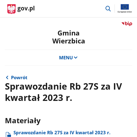
przejdź
gov.pl
do
wyszukiwar
Przejdź
do
Gmina
serwis
Wierzbica
Biulety
Informa
Publicz
MENU
Gmina
Wierzb
Powrót
Sprawozdanie Rb 27S za IV
kwartał 2023 r.
Materiały
Sprawozdanie Rb 27S za IV kwartał 2023 r.