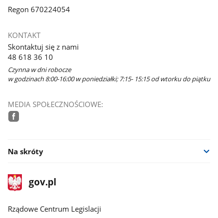
Regon 670224054
KONTAKT
Skontaktuj się z nami
48 618 36 10
Czynna w dni robocze
w godzinach 8:00-16:00 w poniedziałki; 7:15- 15:15 od wtorku do piątku
MEDIA SPOŁECZNOŚCIOWE:
facebook
Na skróty
stopka
Strona
gov.pl
gov.pl
główna
Rządowe Centrum Legislacji