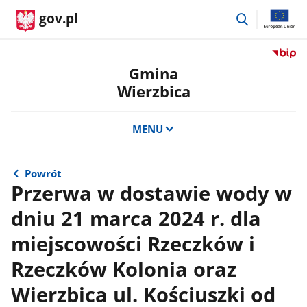
przejdź
gov.pl
do
wyszukiwar
Przejdź
do
Gmina
serwis
Wierzbica
Biulety
Informa
Publicz
MENU
Gmina
Wierzb
Powrót
Przerwa w dostawie wody w
dniu 21 marca 2024 r. dla
miejscowości Rzeczków i
Rzeczków Kolonia oraz
Wierzbica ul. Kościuszki od