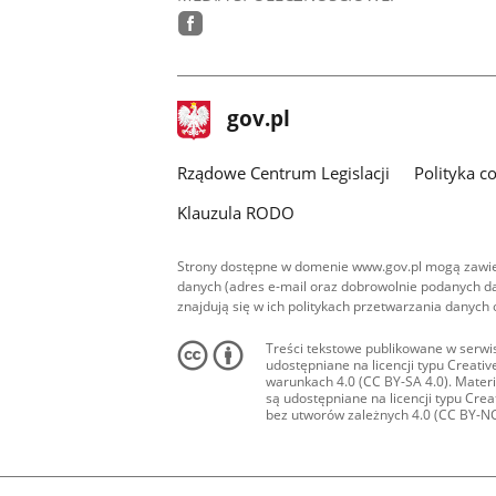
facebook
stopka
Strona
gov.pl
gov.pl
główna
Rządowe Centrum Legislacji
Polityka c
Klauzula RODO
Strony dostępne w domenie www.gov.pl mogą zawier
danych (adres e-mail oraz dobrowolnie podanych da
znajdują się w ich politykach przetwarzania danych
Treści tekstowe publikowane w serwis
udostępniane na licencji typu Creat
warunkach 4.0 (CC BY-SA 4.0). Materia
są udostępniane na licencji typu Cr
bez utworów zależnych 4.0 (CC BY-NC-N