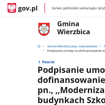
gov.pl
Serwis jednostek samorządu teryt
gov.pl
Gmina
Wierzbica
Gmina Wierzbica (woj. mazowieckie)
Podpisanie umowy na dofinansowanie reali
Powrót
Podpisanie um
dofinansowanie 
pn., ,,Moderniz
budynkach Szko