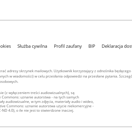
ookies
Służba cywilna
Profil zaufany
BIP
Deklaracja dos
ać adresy skrzynek mailowych. Użytkownik korzystający z odnośnika będącego 
nych w wiadomości) w celu przesłania odpowiedzi na przesłane pytania. Szczegó
 osobowych.
ie (z wyłączeniem treści audiowizualnych), są
ive Commons: uznanie autorstwa - na tych samych
ły audiowizualne, w tym zdjęcia, materiały audio i wideo,
eative Commons: uznanie autorstwa użycie niekomercyjne -
D 4.0), o ile nie jest to stwierdzone inaczej.