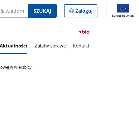
Logowanie
SZUKAJ
Zaloguj
do
panelu
Przejdź
do
serwisu
Aktualności
Załatw sprawę
Kontakt
Biuletyn
Informacji
Publicznej
owej w Wierzbicy''.
Gmina
Wierzbica