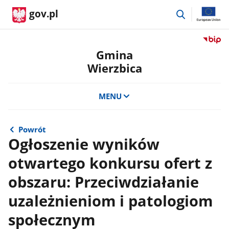
przejdź
gov.pl
do
wyszukiwar
Przejdź
do
Gmina
serwis
Wierzbica
Biulety
Informa
Publicz
MENU
Gmina
Wierzb
Powrót
Ogłoszenie wyników
otwartego konkursu ofert z
obszaru: Przeciwdziałanie
uzależnieniom i patologiom
społecznym