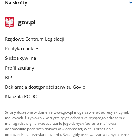
Na skróty
stopka
Strona
gov.pl
gov.pl
główna
Rządowe Centrum Legislacji
Polityka cookies
Służba cywilna
Profil zaufany
BIP
Deklaracja dostępności serwisu Gov.pl
Klauzula RODO
Strony dostępne w domenie www.gov.pl mogą zawierać adresy skrzynek
mailowych. Użytkownik korzystający z odnośnika będącego adresem e-
mail zgadza się na przetwarzanie jego danych (adres e-mail oraz
dobrowolnie podanych danych w wiadomości) w celu przesłania
odpowiedzi na przesłane pytania. Szczegóły przetwarzania danych przez