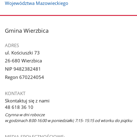
Województwa Mazowieckiego
stopka
Gmina Wierzbica
ADRES
ul. Kościuszki 73
26-680 Wierzbica
NIP 9482382481
Regon 670224054
KONTAKT
Skontaktuj się z nami
48 618 36 10
Czynna w dni robocze
w godzinach 8:00-16:00 w poniedziałki; 7:15- 15:15 od wtorku do piątku
MEDIA SPOŁECZNOŚCIOWE: