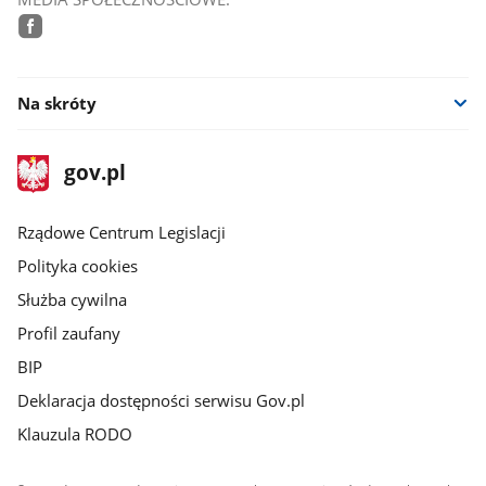
facebook
Na skróty
stopka
Strona
gov.pl
gov.pl
główna
Rządowe Centrum Legislacji
Polityka cookies
Służba cywilna
Profil zaufany
BIP
Deklaracja dostępności serwisu Gov.pl
Klauzula RODO