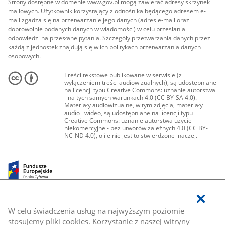
Strony dostępne w domenie www.gov.pl mogą zawierać adresy skrzynek
mailowych. Użytkownik korzystający z odnośnika będącego adresem e-
mail zgadza się na przetwarzanie jego danych (adres e-mail oraz
dobrowolnie podanych danych w wiadomości) w celu przesłania
odpowiedzi na przesłane pytania. Szczegóły przetwarzania danych przez
każdą z jednostek znajdują się w ich politykach przetwarzania danych
osobowych.
Treści tekstowe publikowane w serwisie (z
wyłączeniem treści audiowizualnych), są udostępniane
na licencji typu Creative Commons: uznanie autorstwa
- na tych samych warunkach 4.0 (CC BY-SA 4.0).
Materiały audiowizualne, w tym zdjęcia, materiały
audio i wideo, są udostępniane na licencji typu
Creative Commons: uznanie autorstwa użycie
niekomercyjne - bez utworów zależnych 4.0 (CC BY-
NC-ND 4.0), o ile nie jest to stwierdzone inaczej.
W celu świadczenia usług na najwyższym poziomie
stosujemy pliki cookies. Korzystanie z naszej witryny