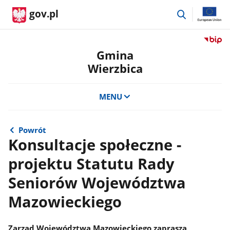
przejdź
gov.pl
do
wyszukiwar
Przejdź
do
Gmina
serwis
Wierzbica
Biulety
Informa
Publicz
MENU
Gmina
Wierzb
Powrót
Konsultacje społeczne -
projektu Statutu Rady
Seniorów Województwa
Mazowieckiego
Zarząd Województwa Mazowieckiego zaprasza