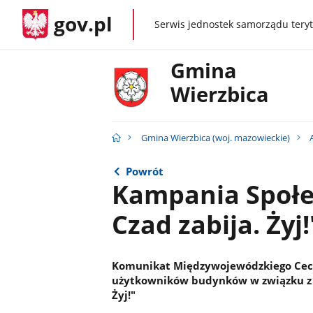
gov.pl
Serwis jednostek samorządu teryt
gov.pl
Gmina
Wierzbica
Gmina Wierzbica (woj. mazowieckie)
Powrót
Kampania Społe
Czad zabija. Żyj!
Komunikat Międzywojewódzkiego Cechu
użytkowników budynków w związku z k
Żyj!"