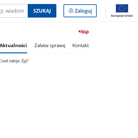
Logowanie
SZUKAJ
Zaloguj
do
panelu
Przejdź
do
serwisu
Aktualności
Załatw sprawę
Kontakt
Biuletyn
Informacji
ad zabija. Żyj!"
Publicznej
Gmina
Wierzbica