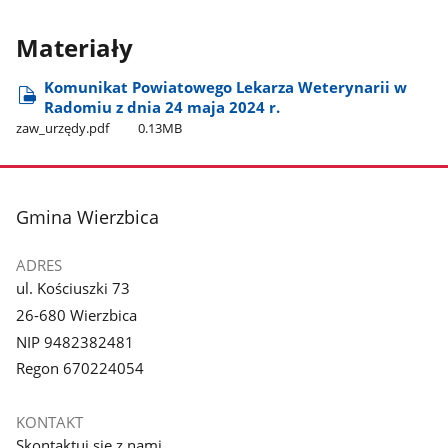
Materiały
Komunikat Powiatowego Lekarza Weterynarii w
Radomiu z dnia 24 maja 2024 r.
zaw​_urzędy.pdf
0.13MB
stopka
Gmina Wierzbica
ADRES
ul. Kościuszki 73
26-680 Wierzbica
NIP 9482382481
Regon 670224054
KONTAKT
Skontaktuj się z nami