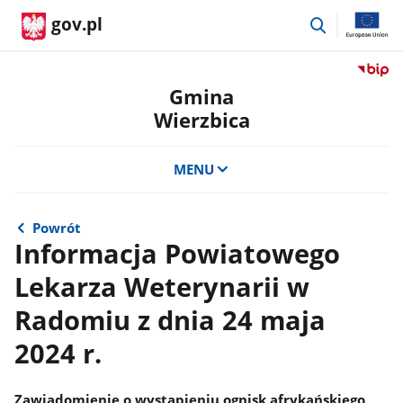
przejdź
gov.pl
do
wyszukiwar
Przejdź
do
Gmina
serwis
Wierzbica
Biulety
Informa
Publicz
MENU
Gmina
Wierzb
Powrót
Informacja Powiatowego
Lekarza Weterynarii w
Radomiu z dnia 24 maja
2024 r.
Zawiadomienie o wystąpieniu ognisk afrykańskiego