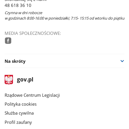
48 618 36 10
Czynna w dni robocze
w godzinach 8:00-16:00 w poniedziałki; 7:15- 15:15 od wtorku do piątku
MEDIA SPOŁECZNOŚCIOWE:
facebook
Na skróty
stopka
Strona
gov.pl
gov.pl
główna
Rządowe Centrum Legislacji
Polityka cookies
Służba cywilna
Profil zaufany