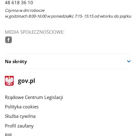
48 618 36 10
Czynna w dni robocze
w godzinach 8:00-16:00 w poniedziałki; 7:15- 15:15 od wtorku do piątku
MEDIA SPOŁECZNOŚCIOWE:
facebook
Na skróty
stopka
Strona
gov.pl
gov.pl
główna
Rządowe Centrum Legislacji
Polityka cookies
Służba cywilna
Profil zaufany
BIP