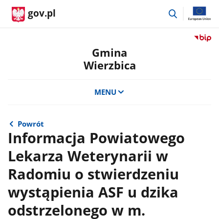
przejdź
gov.pl
do
wyszukiwar
Przejdź
do
Gmina
serwis
Wierzbica
Biulety
Informa
Publicz
MENU
Gmina
Wierzb
Powrót
Informacja Powiatowego
Lekarza Weterynarii w
Radomiu o stwierdzeniu
wystąpienia ASF u dzika
odstrzelonego w m.