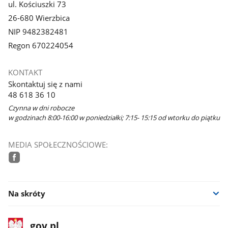
ul. Kościuszki 73
26-680 Wierzbica
NIP 9482382481
Regon 670224054
KONTAKT
Skontaktuj się z nami
48 618 36 10
Czynna w dni robocze
w godzinach 8:00-16:00 w poniedziałki; 7:15- 15:15 od wtorku do piątku
MEDIA SPOŁECZNOŚCIOWE:
facebook
Na skróty
stopka
Strona
gov.pl