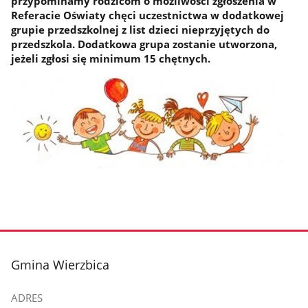
przypominamy rodzicom o możliwości zgłoszenia w
Referacie Oświaty chęci uczestnictwa w dodatkowej
grupie przedszkolnej z list dzieci nieprzyjętych do
przedszkola. Dodatkowa grupa zostanie utworzona,
jeżeli zgłosi się minimum 15 chętnych.
stopka
Gmina Wierzbica
ADRES