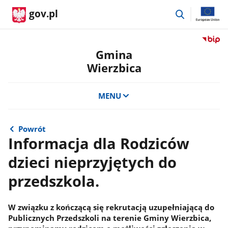
przejdź
gov.pl
do
wyszukiwar
Przejdź
do
Gmina
serwis
Wierzbica
Biulety
Informa
Publicz
MENU
Gmina
Wierzb
Powrót
Informacja dla Rodziców
dzieci nieprzyjętych do
przedszkola.
W związku z kończącą się rekrutacją uzupełniającą do
Publicznych Przedszkoli na terenie Gminy Wierzbica,