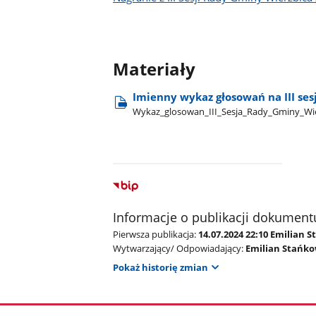
Materiały
Imienny wykaz głosowań na III ses
Wykaz​_glosowan​_III​_Sesja​_Rady​_Gminy​_Wi
Informacje o publikacji dokument
Pierwsza publikacja:
14.07.2024 22:10 Emilian 
Wytwarzający/ Odpowiadający:
Emilian Stańko
Pokaż historię zmian