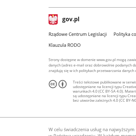
facebook
stopka
Strona
gov.pl
gov.pl
główna
Rządowe Centrum Legislacji
Polityka c
Klauzula RODO
Strony dostępne w domenie www.gov.pl mogą zawier
danych (adres e-mail oraz dobrowolnie podanych da
znajdują się w ich politykach przetwarzania danych
Treści tekstowe publikowane w serwis
udostępniane na licencji typu Creat
warunkach 4.0 (CC BY-SA 4.0). Materia
są udostępniane na licencji typu Cr
bez utworów zależnych 4.0 (CC BY-NC-N
W celu świadczenia usług na najwyższym p
w Państwa urządzeniu. W każdym momenci