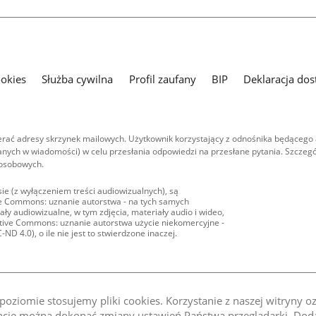
ookies
Służba cywilna
Profil zaufany
BIP
Deklaracja dos
ać adresy skrzynek mailowych. Użytkownik korzystający z odnośnika będącego 
nych w wiadomości) w celu przesłania odpowiedzi na przesłane pytania. Szczegó
 osobowych.
ie (z wyłączeniem treści audiowizualnych), są
ive Commons: uznanie autorstwa - na tych samych
ły audiowizualne, w tym zdjęcia, materiały audio i wideo,
eative Commons: uznanie autorstwa użycie niekomercyjne -
D 4.0), o ile nie jest to stwierdzone inaczej.
oziomie stosujemy pliki cookies. Korzystanie z naszej witryny 
e można dokonać zmiany ustawień Państwa przeglądarki. Dodat