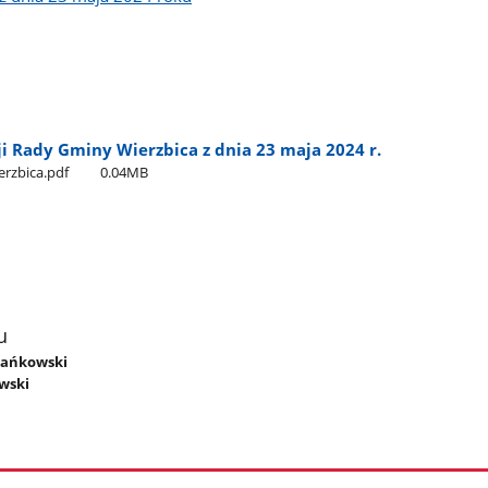
ji Rady Gminy Wierzbica z dnia 23 maja 2024 r.
erzbica.pdf
0.04MB
u
Stańkowski
wski