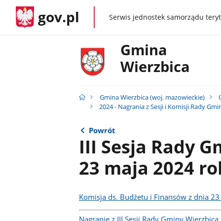
gov.pl
Serwis jednostek samorządu teryt
gov.pl
Gmina
Wierzbica
Gmina Wierzbica (woj. mazowieckie)
2024 - Nagrania z Sesji i Komisji Rady Gm
Powrót
III Sesja Rady G
23 maja 2024 r
Komisja ds. Budżetu i Finansów z dnia 2
Nagranie z III Sesji Rady Gminy Wierzbic