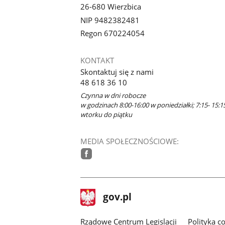
26-680 Wierzbica
NIP 9482382481
Regon 670224054
KONTAKT
Skontaktuj się z nami
48 618 36 10
Czynna w dni robocze
w godzinach 8:00-16:00 w poniedziałki; 7:15- 15:1
wtorku do piątku
MEDIA SPOŁECZNOŚCIOWE:
facebook
stopka
Strona
gov.pl
gov.pl
główna
Rządowe Centrum Legislacji
Polityka c