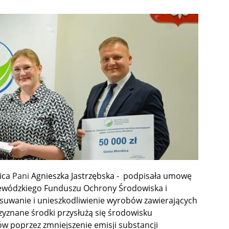
ica
Pani
Agnieszka Jastrzębska -
podpisała umowę
ewódzkiego Funduszu Ochrony Środowiska i
uwanie i unieszkodliwienie wyrobów zawierających
zyznane środki przysłużą się środowisku
 poprzez zmniejszenie emisji substancji