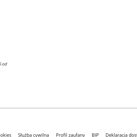
5 od
ookies
Służba cywilna
Profil zaufany
BIP
Deklaracja dos