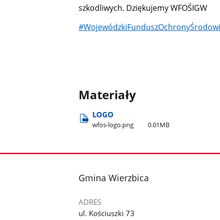
szkodliwych. Dziękujemy WFOŚIG
#WojewódzkiFunduszOchronyŚrodowi
Materiały
LOGO
wfos-logo.png
0.01MB
stopka
Gmina Wierzbica
ADRES
ul. Kościuszki 73