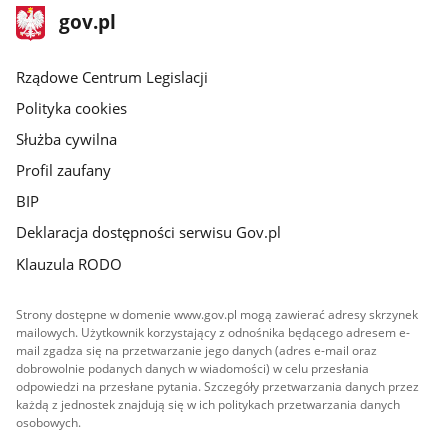
stopka
Strona
gov.pl
gov.pl
główna
Rządowe Centrum Legislacji
Polityka cookies
Służba cywilna
Profil zaufany
BIP
Deklaracja dostępności serwisu Gov.pl
Klauzula RODO
Strony dostępne w domenie www.gov.pl mogą zawierać adresy skrzynek
mailowych. Użytkownik korzystający z odnośnika będącego adresem e-
mail zgadza się na przetwarzanie jego danych (adres e-mail oraz
dobrowolnie podanych danych w wiadomości) w celu przesłania
odpowiedzi na przesłane pytania. Szczegóły przetwarzania danych przez
każdą z jednostek znajdują się w ich politykach przetwarzania danych
osobowych.