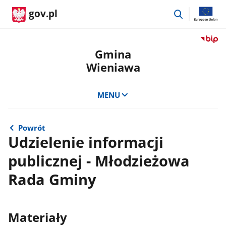
przejdź
gov.pl
do
wyszukiwar
Przejdź
do
Gmina
serwis
Wieniawa
Biulety
Informa
Publicz
MENU
Gmina
Wienia
Powrót
Udzielenie informacji
publicznej - Młodzieżowa
Rada Gminy
Materiały