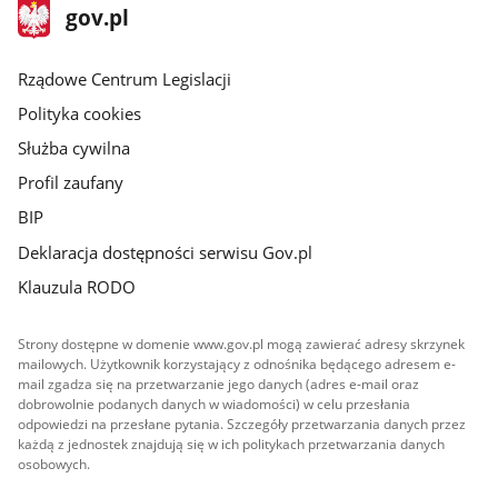
stopka
Strona
gov.pl
gov.pl
główna
Rządowe Centrum Legislacji
Polityka cookies
Służba cywilna
Profil zaufany
BIP
Deklaracja dostępności serwisu Gov.pl
Klauzula RODO
Strony dostępne w domenie www.gov.pl mogą zawierać adresy skrzynek
mailowych. Użytkownik korzystający z odnośnika będącego adresem e-
mail zgadza się na przetwarzanie jego danych (adres e-mail oraz
dobrowolnie podanych danych w wiadomości) w celu przesłania
odpowiedzi na przesłane pytania. Szczegóły przetwarzania danych przez
każdą z jednostek znajdują się w ich politykach przetwarzania danych
osobowych.