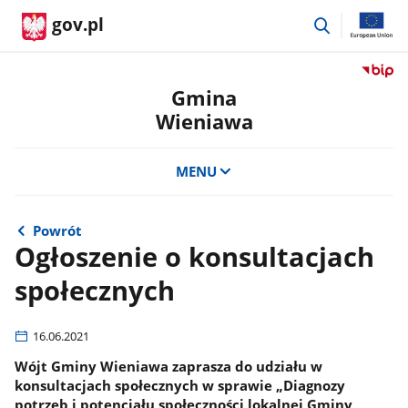
przejdź
gov.pl
do
wyszukiwar
Przejdź
do
Gmina
serwis
Wieniawa
Biulety
Informa
Publicz
MENU
Gmina
Wienia
Powrót
Ogłoszenie o konsultacjach
społecznych
16.06.2021
Wójt Gminy Wieniawa zaprasza do udziału w
konsultacjach społecznych w sprawie „Diagnozy
potrzeb i potencjału społeczności lokalnej Gminy