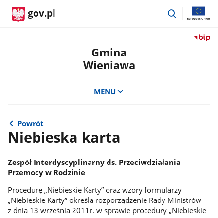
przejdź
gov.pl
do
wyszukiwar
Przejdź
do
Gmina
serwis
Wieniawa
Biulety
Informa
Publicz
MENU
Gmina
Wienia
Powrót
Niebieska karta
Zespół Interdyscyplinarny ds. Przeciwdziałania
Przemocy w Rodzinie
Procedurę „Niebieskie Karty” oraz wzory formularzy
„Niebieskie Karty” określa rozporządzenie Rady Ministrów
z dnia 13 września 2011r. w sprawie procedury „Niebieskie