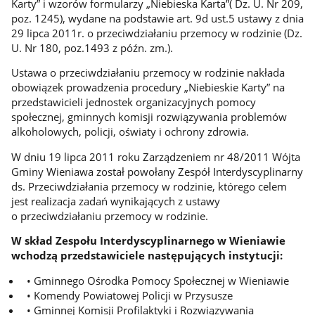
Karty” i wzorów formularzy „Niebieska Karta”( Dz. U. Nr 209,
poz. 1245), wydane na podstawie art. 9d ust.5 ustawy z dnia
29 lipca 2011r. o przeciwdziałaniu przemocy w rodzinie (Dz.
U. Nr 180, poz.1493 z późn. zm.).
Ustawa o przeciwdziałaniu przemocy w rodzinie nakłada
obowiązek prowadzenia procedury „Niebieskie Karty” na
przedstawicieli jednostek organizacyjnych pomocy
społecznej, gminnych komisji rozwiązywania problemów
alkoholowych, policji, oświaty i ochrony zdrowia.
W dniu 19 lipca 2011 roku Zarządzeniem nr 48/2011 Wójta
Gminy Wieniawa został powołany Zespół Interdyscyplinarny
ds. Przeciwdziałania przemocy w rodzinie, którego celem
jest realizacja zadań wynikających z ustawy
o przeciwdziałaniu przemocy w rodzinie.
W skład Zespołu Interdyscyplinarnego w Wieniawie
wchodzą przedstawiciele następujących instytucji:
• Gminnego Ośrodka Pomocy Społecznej w Wieniawie
• Komendy Powiatowej Policji w Przysusze
• Gminnej Komisji Profilaktyki i Rozwiązywania