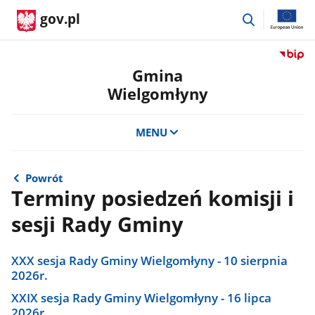
przejdź
gov.pl
do
wyszukiwar
Przejdź
do
Gmina
serwis
Wielgomłyny
Biulety
Informa
Publicz
MENU
Gmina
Wielgo
Powrót
Terminy posiedzeń komisji i
sesji Rady Gminy
XXX sesja Rady Gminy Wielgomłyny - 10 sierpnia
2026r.
XXIX sesja Rady Gminy Wielgomłyny - 16 lipca
2026r.