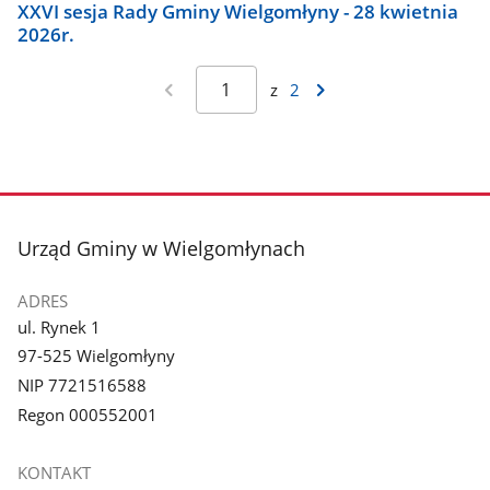
XXVI sesja Rady Gminy Wielgomłyny - 28 kwietnia
2026r.
z
2
stopka
Urząd Gminy w Wielgomłynach
ADRES
ul. Rynek 1
97-525 Wielgomłyny
NIP 7721516588
Regon 000552001
KONTAKT