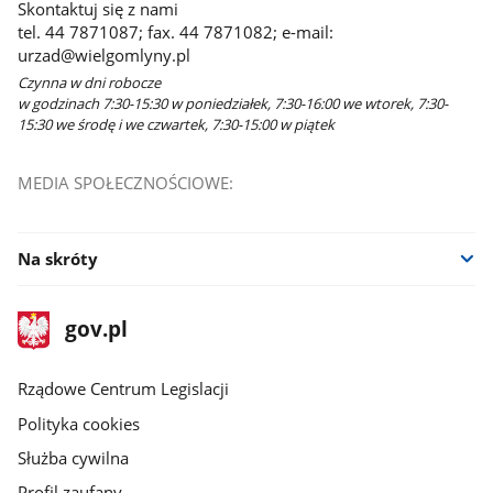
Skontaktuj się z nami
tel. 44 7871087; fax. 44 7871082; e-mail:
urzad@wielgomlyny.pl
Czynna w dni robocze
w godzinach 7:30-15:30 w poniedziałek, 7:30-16:00 we wtorek, 7:30-
15:30 we środę i we czwartek, 7:30-15:00 w piątek
MEDIA SPOŁECZNOŚCIOWE:
Na skróty
stopka
Strona
gov.pl
gov.pl
główna
Rządowe Centrum Legislacji
Polityka cookies
Służba cywilna
Profil zaufany