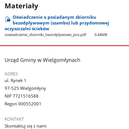
Materiały
Oświadczenie o posiadanym zbiorniku
bezodpływowym (szambo) lub przydomowej
oczyszczalni ścieków
oswiadczenie​_zbiorniki​_bezodplywowe​_pos.pdf
0.44MB
stopka
Urząd Gminy w Wielgomłynach
ADRES
ul. Rynek 1
97-525 Wielgomłyny
NIP 7721516588
Regon 000552001
KONTAKT
Skontaktuj się z nami