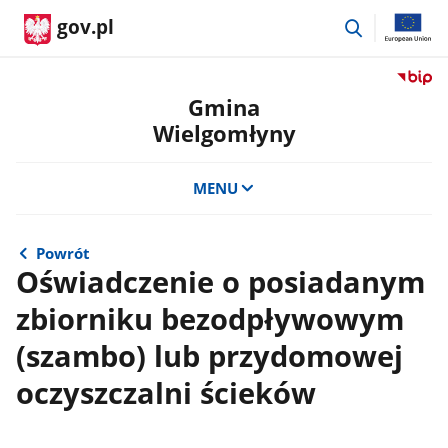
przejdź
gov.pl
do
wyszukiwar
Przejdź
do
Gmina
serwis
Wielgomłyny
Biulety
Informa
Publicz
MENU
Gmina
Wielgo
Powrót
Oświadczenie o posiadanym
zbiorniku bezodpływowym
(szambo) lub przydomowej
oczyszczalni ścieków