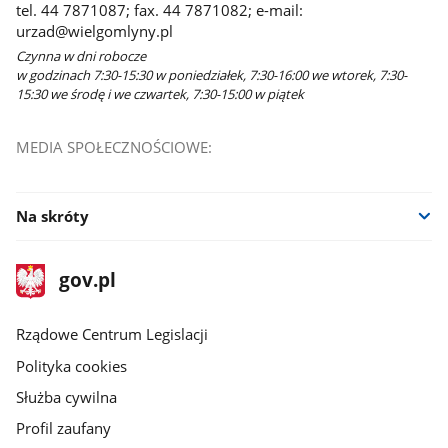
tel. 44 7871087; fax. 44 7871082; e-mail:
urzad@wielgomlyny.pl
Czynna w dni robocze
w godzinach 7:30-15:30 w poniedziałek, 7:30-16:00 we wtorek, 7:30-
15:30 we środę i we czwartek, 7:30-15:00 w piątek
MEDIA SPOŁECZNOŚCIOWE:
Na skróty
stopka
Strona
gov.pl
gov.pl
główna
Rządowe Centrum Legislacji
Polityka cookies
Służba cywilna
Profil zaufany