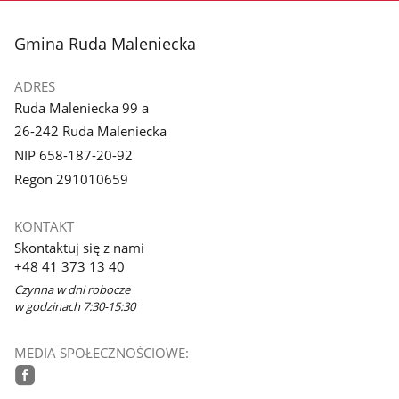
stopka
Gmina Ruda Maleniecka
ADRES
Ruda Maleniecka 99 a
26-242 Ruda Maleniecka
NIP 658-187-20-92
Regon 291010659
KONTAKT
Skontaktuj się z nami
+48 41 373 13 40
Czynna w dni robocze
w godzinach 7:30-15:30
MEDIA SPOŁECZNOŚCIOWE:
facebook