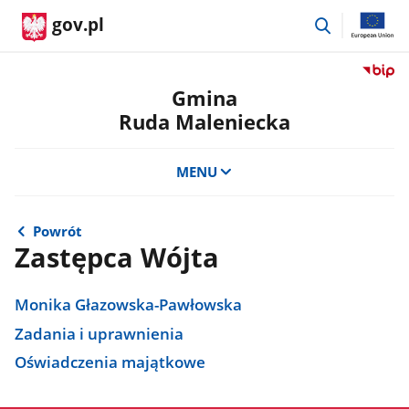
przejdź
gov.pl
do
wyszukiwar
Przejdź
do
Gmina
serwis
Ruda Maleniecka
Biulety
Informa
Publicz
MENU
Gmina
Ruda
Maleni
Powrót
Zastępca Wójta
Monika Głazowska-Pawłowska
Zadania i uprawnienia
Oświadczenia majątkowe