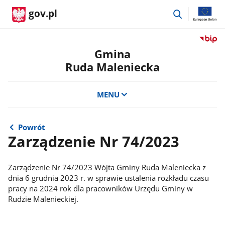
przejdź
gov.pl
do
wyszukiwar
Przejdź
do
Gmina
serwis
Ruda Maleniecka
Biulety
Informa
Publicz
MENU
Gmina
Ruda
Maleni
Powrót
Zarządzenie Nr 74/2023
Zarządzenie Nr 74/2023 Wójta Gminy Ruda Maleniecka z
dnia 6 grudnia 2023 r. w sprawie ustalenia rozkładu czasu
pracy na 2024 rok dla pracowników Urzędu Gminy w
Rudzie Malenieckiej.