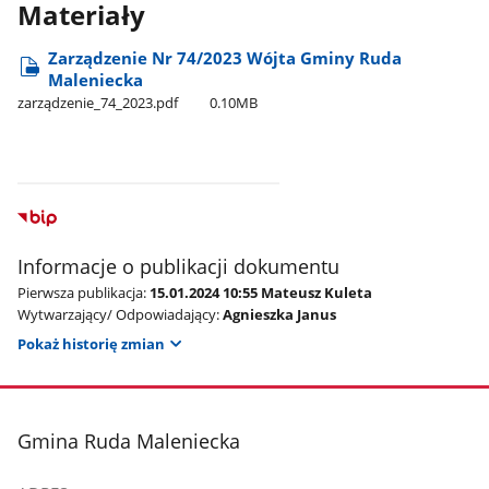
Materiały
Zarządzenie Nr 74/2023 Wójta Gminy Ruda
Maleniecka
zarządzenie​_74​_2023.pdf
0.10MB
Informacje o publikacji dokumentu
Pierwsza publikacja:
15.01.2024 10:55 Mateusz Kuleta
Wytwarzający/ Odpowiadający:
Agnieszka Janus
Pokaż historię zmian
stopka
Gmina Ruda Maleniecka