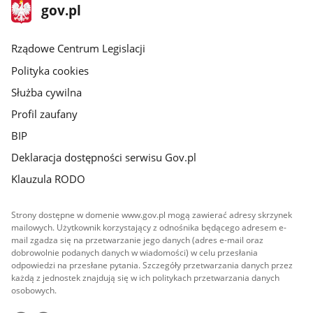
stopka
Strona
gov.pl
gov.pl
główna
Rządowe Centrum Legislacji
Polityka cookies
Służba cywilna
Profil zaufany
BIP
Deklaracja dostępności serwisu Gov.pl
Klauzula RODO
Strony dostępne w domenie www.gov.pl mogą zawierać adresy skrzynek
mailowych. Użytkownik korzystający z odnośnika będącego adresem e-
mail zgadza się na przetwarzanie jego danych (adres e-mail oraz
dobrowolnie podanych danych w wiadomości) w celu przesłania
odpowiedzi na przesłane pytania. Szczegóły przetwarzania danych przez
każdą z jednostek znajdują się w ich politykach przetwarzania danych
osobowych.