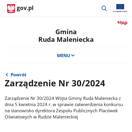
przejdź
gov.pl
do
wyszukiwar
Przejdź
do
Gmina
serwis
Ruda Maleniecka
Biulety
Informa
Publicz
MENU
Gmina
Ruda
Maleni
Powrót
Zarządzenie Nr 30/2024
Zarządzenie Nr 30/2024 Wójta Gminy Ruda Maleniecka z
dnia 5 kwietnia 2024 r. w sprawie zatwierdzenia konkursu
na stanowisko dyrektora Zespołu Publicznych Placówek
Oświatowych w Rudzie Malenieckiej