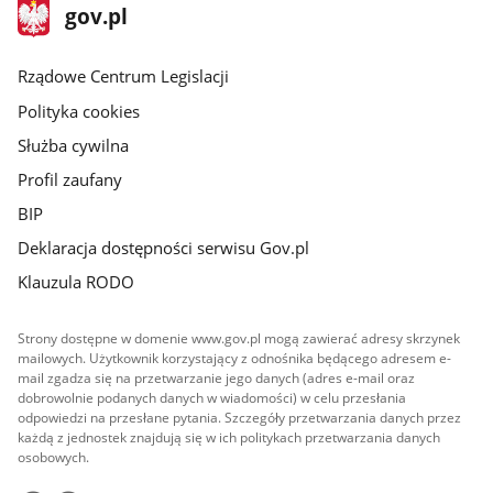
stopka
Strona
gov.pl
gov.pl
główna
Rządowe Centrum Legislacji
Polityka cookies
Służba cywilna
Profil zaufany
BIP
Deklaracja dostępności serwisu Gov.pl
Klauzula RODO
Strony dostępne w domenie www.gov.pl mogą zawierać adresy skrzynek
mailowych. Użytkownik korzystający z odnośnika będącego adresem e-
mail zgadza się na przetwarzanie jego danych (adres e-mail oraz
dobrowolnie podanych danych w wiadomości) w celu przesłania
odpowiedzi na przesłane pytania. Szczegóły przetwarzania danych przez
każdą z jednostek znajdują się w ich politykach przetwarzania danych
osobowych.