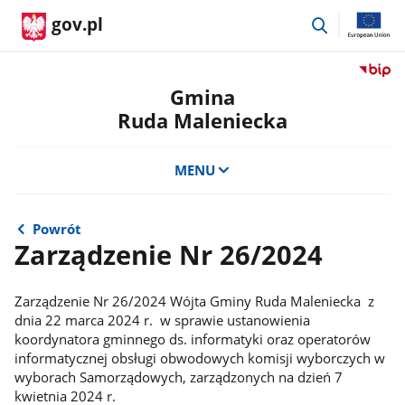
przejdź
gov.pl
do
wyszukiwar
Przejdź
do
Gmina
serwis
Ruda Maleniecka
Biulety
Informa
Publicz
MENU
Gmina
Ruda
Maleni
Powrót
Zarządzenie Nr 26/2024
Zarządzenie Nr 26/2024 Wójta Gminy Ruda Maleniecka z
dnia 22 marca 2024 r. w sprawie ustanowienia
koordynatora gminnego ds. informatyki oraz operatorów
informatycznej obsługi obwodowych komisji wyborczych w
wyborach Samorządowych, zarządzonych na dzień 7
kwietnia 2024 r.