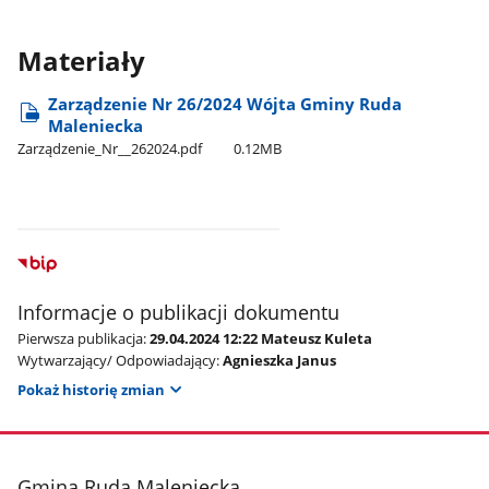
Materiały
Zarządzenie Nr 26/2024 Wójta Gminy Ruda
Maleniecka
Zarządzenie​_Nr​_​_262024.pdf
0.12MB
Informacje o publikacji dokumentu
Pierwsza publikacja:
29.04.2024 12:22 Mateusz Kuleta
Wytwarzający/ Odpowiadający:
Agnieszka Janus
Pokaż historię zmian
stopka
Gmina Ruda Maleniecka