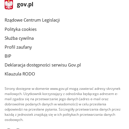
stopka
Strona
gov.pl
gov.pl
główna
Rządowe Centrum Legislacji
Polityka cookies
Służba cywilna
Profil zaufany
BIP
Deklaracja dostępności serwisu Gov.pl
Klauzula RODO
Strony dostępne w domenie www.gov.pl mogą zawierać adresy skrzynek
mailowych. Użytkownik korzystający z odnośnika będącego adresem e-
mail zgadza się na przetwarzanie jego danych (adres e-mail oraz
dobrowolnie podanych danych w wiadomości) w celu przesłania
odpowiedzi na przesłane pytania. Szczegóły przetwarzania danych przez
każdą z jednostek znajdują się w ich politykach przetwarzania danych
osobowych.