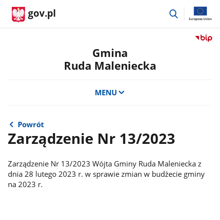
przejdź
gov.pl
do
wyszukiwar
Przejdź
do
Gmina
serwis
Ruda Maleniecka
Biulety
Informa
Publicz
MENU
Gmina
Ruda
Maleni
Powrót
Zarządzenie Nr 13/2023
Zarządzenie Nr 13/2023 Wójta Gminy Ruda Maleniecka z
dnia 28 lutego 2023 r. w sprawie zmian w budżecie gminy
na 2023 r.