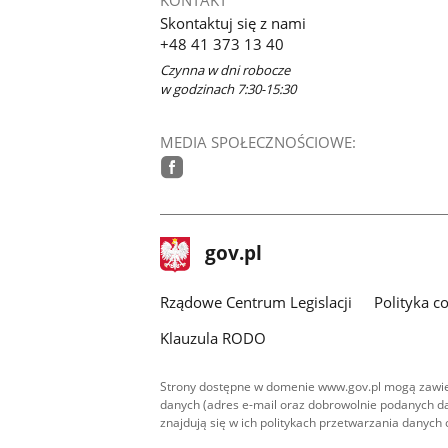
Skontaktuj się z nami
+48 41 373 13 40
Czynna w dni robocze
w godzinach 7:30-15:30
MEDIA SPOŁECZNOŚCIOWE:
facebook
stopka
Strona
gov.pl
gov.pl
główna
Rządowe Centrum Legislacji
Polityka c
Klauzula RODO
Strony dostępne w domenie www.gov.pl mogą zawier
danych (adres e-mail oraz dobrowolnie podanych da
znajdują się w ich politykach przetwarzania danych