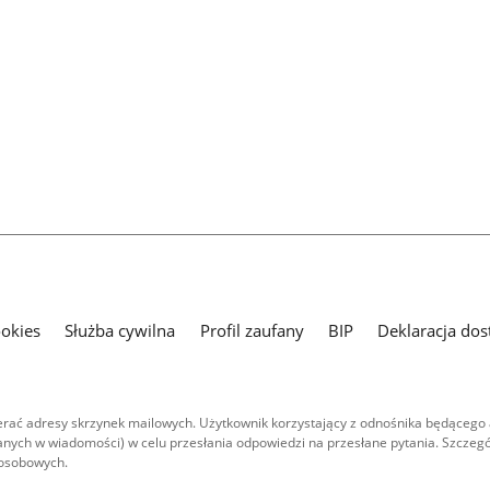
ookies
Służba cywilna
Profil zaufany
BIP
Deklaracja dos
ać adresy skrzynek mailowych. Użytkownik korzystający z odnośnika będącego 
nych w wiadomości) w celu przesłania odpowiedzi na przesłane pytania. Szczegó
 osobowych.