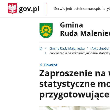
gov.pl
Serwis jednostek samorządu teryt
gov.pl
Gmina
Ruda Malenie
Gmina Ruda Maleniecka
Aktualności
Zaproszenie na webinar: Jak dane statys
Powrót
Zaproszenie na 
statystyczne m
przygotowujące 