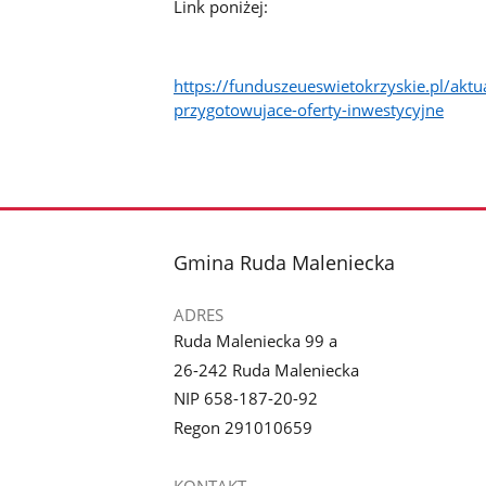
Link poniżej:
https://funduszeueswietokrzyskie.pl/akt
przygotowujace-oferty-inwestycyjne
stopka
Gmina Ruda Maleniecka
ADRES
Ruda Maleniecka 99 a
26-242 Ruda Maleniecka
NIP 658-187-20-92
Regon 291010659
KONTAKT