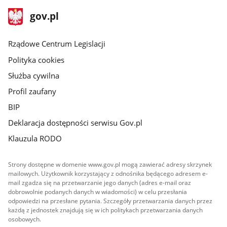
stopka
Strona
gov.pl
gov.pl
główna
Rządowe Centrum Legislacji
Polityka cookies
Służba cywilna
Profil zaufany
BIP
Deklaracja dostępności serwisu Gov.pl
Klauzula RODO
Strony dostępne w domenie www.gov.pl mogą zawierać adresy skrzynek
mailowych. Użytkownik korzystający z odnośnika będącego adresem e-
mail zgadza się na przetwarzanie jego danych (adres e-mail oraz
dobrowolnie podanych danych w wiadomości) w celu przesłania
odpowiedzi na przesłane pytania. Szczegóły przetwarzania danych przez
każdą z jednostek znajdują się w ich politykach przetwarzania danych
osobowych.