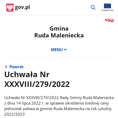
przejdź
gov.pl
do
wyszukiwar
Przejdź
do
Gmina
serwis
Ruda Maleniecka
Biulety
Informa
Publicz
MENU
Gmina
Ruda
Maleni
Powrót
Uchwała Nr
XXXVIII/279/2022
Uchwała Nr XXXVIII/279/2022 Rady Gminy Ruda Maleniecka
z dnia 14 lipca 2022 r. w sprawie określenia średniej ceny
jednostek paliwa w gminie Ruda Maleniecka na rok szkolny
2022/2023