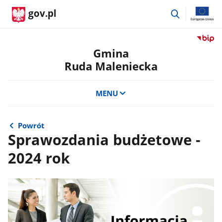
przejdź
gov.pl
do
wyszukiwar
Przejdź
do
Gmina
serwis
Ruda Maleniecka
Biulety
Informa
Publicz
MENU
Gmina
Ruda
Maleni
Powrót
Sprawozdania budżetowe -
2024 rok