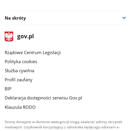
facebook
Na skróty
stopka
Strona
gov.pl
gov.pl
główna
Rządowe Centrum Legislacji
Polityka cookies
Służba cywilna
Profil zaufany
BIP
Deklaracja dostępności serwisu Gov.pl
Klauzula RODO
Strony dostępne w domenie www.gov.pl mogą zawierać adresy skrzynek
mailowych. Użytkownik korzystający z odnośnika będącego adresem e-