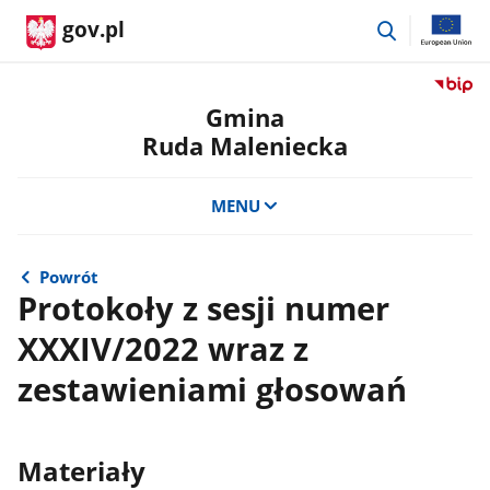
przejdź
gov.pl
do
wyszukiwar
Przejdź
do
Gmina
serwis
Ruda Maleniecka
Biulety
Informa
Publicz
MENU
Gmina
Ruda
Maleni
Powrót
Protokoły z sesji numer
XXXIV/2022 wraz z
zestawieniami głosowań
Materiały