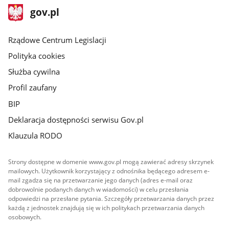
stopka
Strona
gov.pl
gov.pl
główna
Rządowe Centrum Legislacji
Polityka cookies
Służba cywilna
Profil zaufany
BIP
Deklaracja dostępności serwisu Gov.pl
Klauzula RODO
Strony dostępne w domenie www.gov.pl mogą zawierać adresy skrzynek
mailowych. Użytkownik korzystający z odnośnika będącego adresem e-
mail zgadza się na przetwarzanie jego danych (adres e-mail oraz
dobrowolnie podanych danych w wiadomości) w celu przesłania
odpowiedzi na przesłane pytania. Szczegóły przetwarzania danych przez
każdą z jednostek znajdują się w ich politykach przetwarzania danych
osobowych.