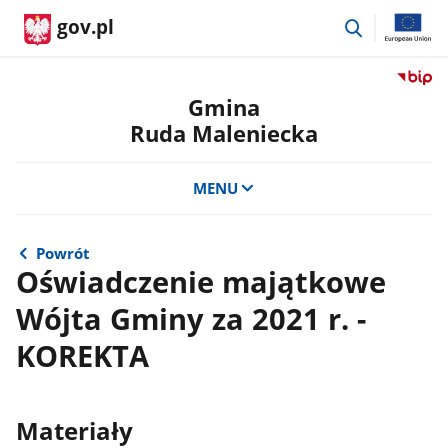
przejdź
gov.pl
do
wyszukiwar
Przejdź
do
Gmina
serwis
Ruda Maleniecka
Biulety
Informa
Publicz
MENU
Gmina
Ruda
Maleni
Powrót
Oświadczenie majątkowe
Wójta Gminy za 2021 r. -
KOREKTA
Materiały