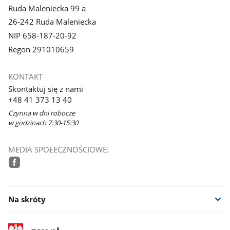
Ruda Maleniecka 99 a
26-242 Ruda Maleniecka
NIP 658-187-20-92
Regon 291010659
KONTAKT
Skontaktuj się z nami
+48 41 373 13 40
Czynna w dni robocze
w godzinach 7:30-15:30
MEDIA SPOŁECZNOŚCIOWE:
facebook
Na skróty
stopka
Strona