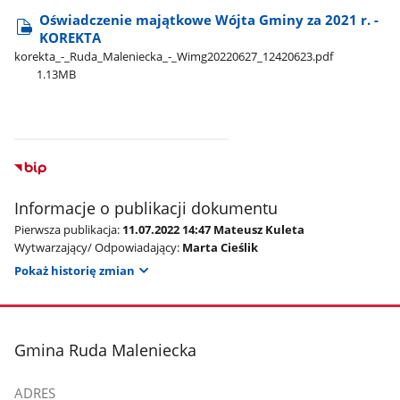
Oświadczenie majątkowe Wójta Gminy za 2021 r. -
KOREKTA
korekta​_-​_Ruda​_Maleniecka​_-​_Wimg20220627​_12420623.pdf
1.13MB
Informacje o publikacji dokumentu
Pierwsza publikacja:
11.07.2022 14:47 Mateusz Kuleta
Wytwarzający/ Odpowiadający:
Marta Cieślik
Pokaż historię zmian
stopka
Gmina Ruda Maleniecka
ADRES