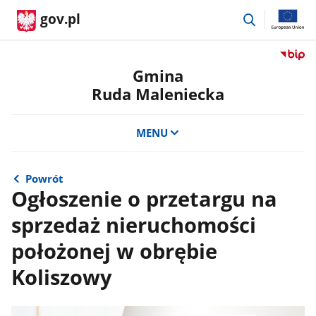
przejdź
gov.pl
do
wyszukiwar
Przejdź
do
Gmina
serwis
Ruda Maleniecka
Biulety
Informa
Publicz
MENU
Gmina
Ruda
Maleni
Powrót
Ogłoszenie o przetargu na
sprzedaż nieruchomości
położonej w obrębie
Koliszowy