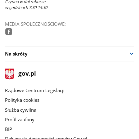
Czynna w dni robocze
w godzinach 7:30-15:30
MEDIA SPOŁECZNOŚCIOWE:
facebook
Na skróty
stopka
Strona
gov.pl
gov.pl
główna
Rządowe Centrum Legislacji
Polityka cookies
Służba cywilna
Profil zaufany
BIP
Deklaracja dostępności serwisu Gov.pl