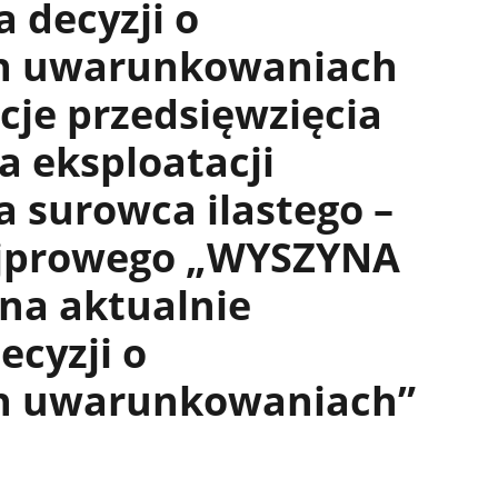
 decyzji o
h uwarunkowaniach
acje przedsięwzięcia
a eksploatacji
a surowca ilastego –
ajprowego „WYSZYNA
na aktualnie
ecyzji o
h uwarunkowaniach”