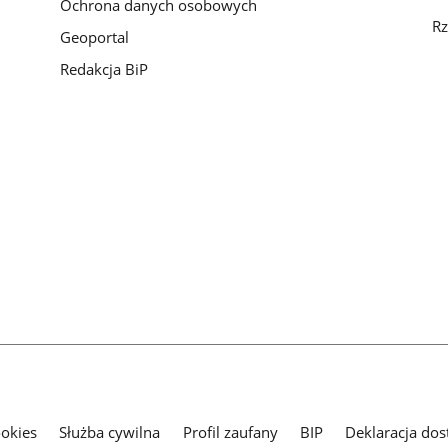
Ochrona danych osobowych
Rz
Geoportal
Redakcja BiP
ookies
Służba cywilna
Profil zaufany
BIP
Deklaracja dos