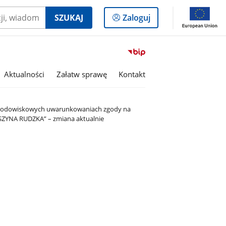
Logowanie
SZUKAJ
Zaloguj
do
panelu
Przejdź
do
serwisu
Aktualności
Załatw sprawę
Kontakt
Biuletyn
Informacji
Publicznej
o środowiskowych uwarunkowaniach zgody na
Gmina
WYSZYNA RUDZKA” – zmiana aktualnie
Ruda
Maleniecka