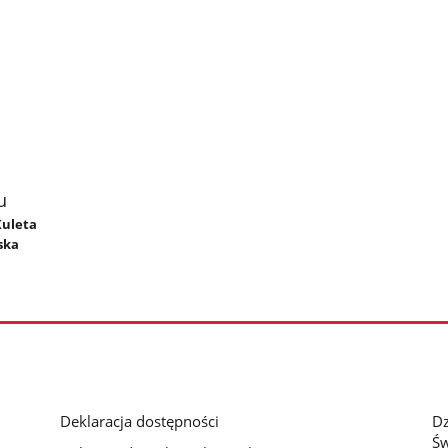
u
Kuleta
ska
Deklaracja dostępności
D
Św