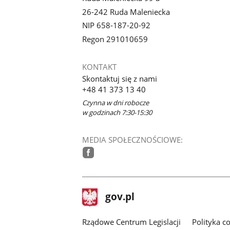
26-242 Ruda Maleniecka
NIP 658-187-20-92
Regon 291010659
KONTAKT
Skontaktuj się z nami
+48 41 373 13 40
Czynna w dni robocze
w godzinach 7:30-15:30
MEDIA SPOŁECZNOŚCIOWE:
facebook
stopka
Strona
gov.pl
gov.pl
główna
Rządowe Centrum Legislacji
Polityka c