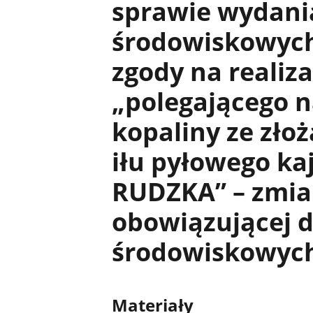
sprawie wydania
środowiskowyc
zgody na realiz
„polegającego n
kopaliny ze złoż
iłu pyłowego k
RUDZKA” – zmia
obowiązującej d
środowiskowyc
Materiały