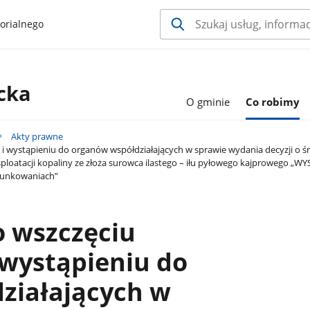
orialnego
cka
O gminie
Co robimy
Akty prawne
 i wystąpieniu do organów współdziałających w sprawie wydania decyzji 
ksploatacji kopaliny ze złoża surowca ilastego – iłu pyłowego kajprowego „
runkowaniach”
o wszczęciu
 wystąpieniu do
ziałających w