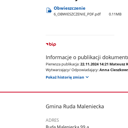
Obwieszczenie
6​_OBWIESZCZENIE​_PDF.pdf
0.11MB
Informacje o publikacji dokument
Pierwsza publikacja:
22.11.2024 14:21 Mateusz 
Wytwarzający/ Odpowiadający:
Anna Cieszkow
Pokaż historię zmian
stopka
Gmina Ruda Maleniecka
ADRES
Ruda Maleniecka 99 a