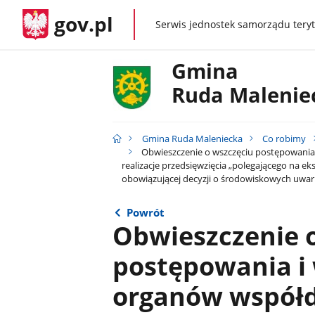
gov.pl
Serwis jednostek samorządu teryt
gov.pl
Gmina
Ruda Malenie
Gmina Ruda Maleniecka
Co robimy
Obwieszczenie o wszczęciu postępowania
realizacje przedsięwzięcia „polegającego na e
obowiązującej decyzji o środowiskowych uwa
Powrót
Obwieszczenie 
postępowania i
organów współd