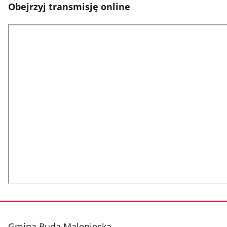
Obejrzyj transmisję online
stopka
Gmina Ruda Maleniecka