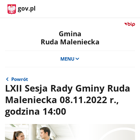
gov.pl
Przejdź
do
Gmina
serwis
Ruda Maleniecka
Biulety
Informa
Publicz
MENU
Gmina
Ruda
Maleni
Powrót
LXII Sesja Rady Gminy Ruda
Maleniecka 08.11.2022 r.,
godzina 14:00