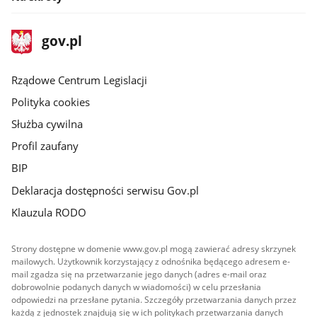
stopka
Strona
gov.pl
gov.pl
główna
Rządowe Centrum Legislacji
Polityka cookies
Służba cywilna
Profil zaufany
BIP
Deklaracja dostępności serwisu Gov.pl
Klauzula RODO
Strony dostępne w domenie www.gov.pl mogą zawierać adresy skrzynek
mailowych. Użytkownik korzystający z odnośnika będącego adresem e-
mail zgadza się na przetwarzanie jego danych (adres e-mail oraz
dobrowolnie podanych danych w wiadomości) w celu przesłania
odpowiedzi na przesłane pytania. Szczegóły przetwarzania danych przez
każdą z jednostek znajdują się w ich politykach przetwarzania danych