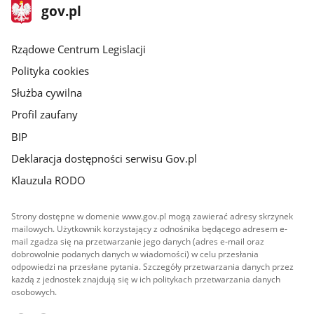
stopka
Strona
gov.pl
gov.pl
główna
Rządowe Centrum Legislacji
Polityka cookies
Służba cywilna
Profil zaufany
BIP
Deklaracja dostępności serwisu Gov.pl
Klauzula RODO
Strony dostępne w domenie www.gov.pl mogą zawierać adresy skrzynek
mailowych. Użytkownik korzystający z odnośnika będącego adresem e-
mail zgadza się na przetwarzanie jego danych (adres e-mail oraz
dobrowolnie podanych danych w wiadomości) w celu przesłania
odpowiedzi na przesłane pytania. Szczegóły przetwarzania danych przez
każdą z jednostek znajdują się w ich politykach przetwarzania danych
osobowych.