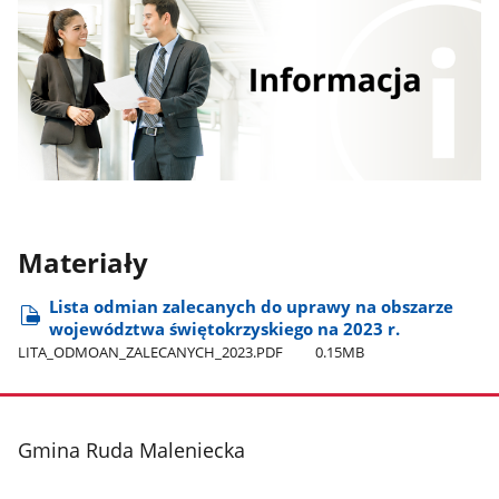
Materiały
Lista odmian zalecanych do uprawy na obszarze
województwa świętokrzyskiego na 2023 r.
LITA​_ODMOAN​_ZALECANYCH​_2023.PDF
0.15MB
stopka
Gmina Ruda Maleniecka