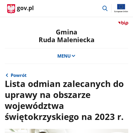
przejdź
gov.pl
do
wyszukiwar
Przejdź
do
Gmina
serwis
Ruda Maleniecka
Biulety
Informa
Publicz
MENU
Gmina
Ruda
Maleni
Powrót
Lista odmian zalecanych do
uprawy na obszarze
województwa
świętokrzyskiego na 2023 r.