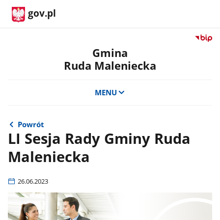
gov.pl
Przejdź
do
Gmina
serwis
Ruda Maleniecka
Biulety
Informa
Publicz
MENU
Gmina
Ruda
Maleni
Powrót
LI Sesja Rady Gminy Ruda
Maleniecka
26.06.2023