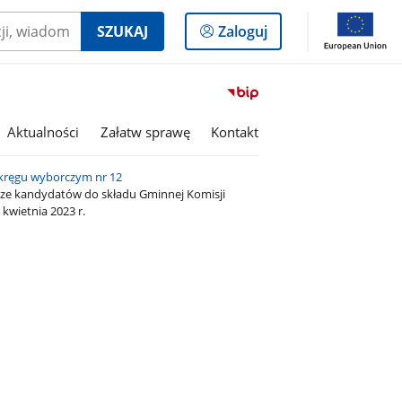
Logowanie
SZUKAJ
Zaloguj
do
panelu
Przejdź
do
serwisu
Aktualności
Załatw sprawę
Kontakt
Biuletyn
Informacji
kręgu wyborczym nr 12
Publicznej
rcze kandydatów do składu Gminnej Komisji
Gmina
kwietnia 2023 r.
Ruda
Maleniecka