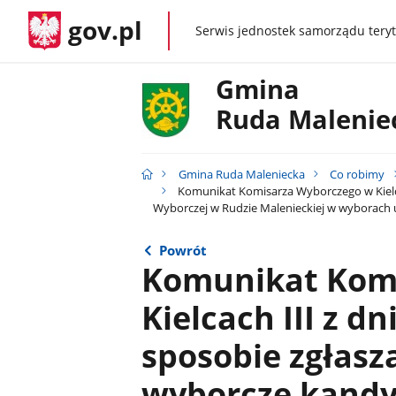
gov.pl
Serwis jednostek samorządu teryt
gov.pl
Gmina
Ruda Malenie
Gmina Ruda Maleniecka
Co robimy
Komunikat Komisarza Wyborczego w Kielcac
Wyborczej w Rudzie Malenieckiej w wyborach u
Powrót
Komunikat Kom
Kielcach III z dn
sposobie zgłasz
wyborcze kandy