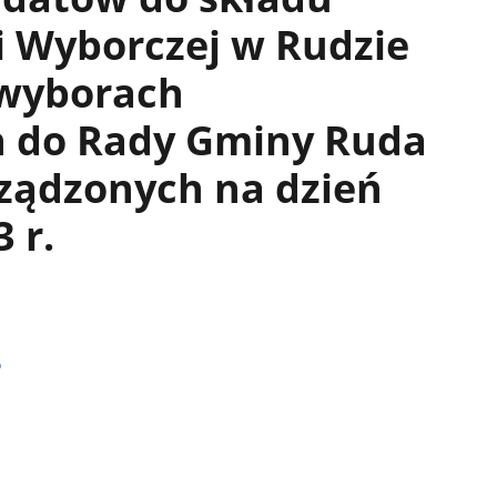
i Wyborczej w Rudzie
 wyborach
h do Rady Gminy Ruda
ządzonych na dzień
 r.
o