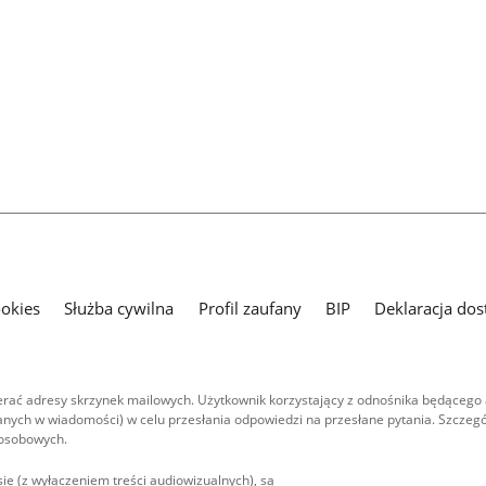
ookies
Służba cywilna
Profil zaufany
BIP
Deklaracja dos
ać adresy skrzynek mailowych. Użytkownik korzystający z odnośnika będącego 
nych w wiadomości) w celu przesłania odpowiedzi na przesłane pytania. Szczegó
 osobowych.
ie (z wyłączeniem treści audiowizualnych), są