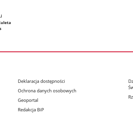
u
Kuleta
s
Deklaracja dostępności
D
Św
Ochrona danych osobowych
Rz
Geoportal
Redakcja BiP