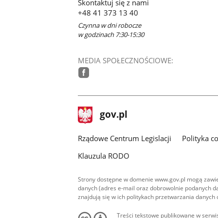
Skontaktuj się z nami
+48 41 373 13 40
Czynna w dni robocze
w godzinach 7:30-15:30
MEDIA SPOŁECZNOŚCIOWE:
facebook
stopka
Strona
gov.pl
gov.pl
główna
Rządowe Centrum Legislacji
Polityka c
Klauzula RODO
Strony dostępne w domenie www.gov.pl mogą zawier
danych (adres e-mail oraz dobrowolnie podanych da
znajdują się w ich politykach przetwarzania danych
Treści tekstowe publikowane w serwis