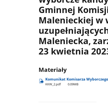
Gminnej Komisj
Malenieckiej w
uzupełniającyc
Maleniecka, zar
23 kwietnia 2023
Materiały
Komunikat Komisarza Wyborczeg
KKW​_2.pdf
0.09MB