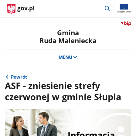
przejdź
gov.pl
do
wyszukiwar
Przejdź
do
Gmina
serwis
Ruda Maleniecka
Biulety
Informa
Publicz
MENU
Gmina
Ruda
Maleni
Powrót
ASF - zniesienie strefy
czerwonej w gminie Słupia