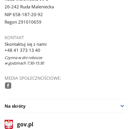
26-242 Ruda Maleniecka
NIP 658-187-20-92
Regon 291010659
KONTAKT
Skontaktuj się z nami
+48 41 373 13 40
Czynna w dni robocze
w godzinach 7:30-15:30
MEDIA SPOŁECZNOŚCIOWE:
facebook
Na skróty
stopka
Strona
gov.pl
gov.pl