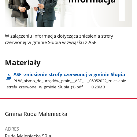
W załączeniu informacja dotycząca zniesienia strefy
czerwonej w gminie Słupia w związku z ASF.
Materiały
ASF -zniesienie strefy czerwonej w gminie Słupia
PLW​_pismo​_do​_urzędów​_gmin,​_​_ASF​_—​_05052022​_zniesienie​
_strefy​_czerwonej​_w​_gminie​_Słupia​_(1).pdf
0.28MB
stopka
Gmina Ruda Maleniecka
ADRES
Ruda Maleniecka 99 a