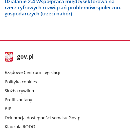
Działanie 2.4 Współpraca międzysektorowa na
rzecz cyfrowych rozwiązań problemów społeczno-
gospodarczych (trzeci nabór)
stopka
Strona
gov.pl
gov.pl
główna
Rządowe Centrum Legislacji
Polityka cookies
Służba cywilna
Profil zaufany
BIP
Deklaracja dostępności serwisu Gov.pl
Klauzula RODO