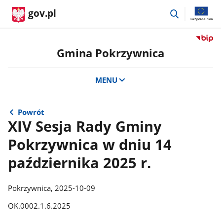
przejdź
gov.pl
do
wyszukiwar
Przejdź
do
Gmina Pokrzywnica
serwis
Biulety
MENU
Informa
Publicz
Gmina
Pokrzy
Powrót
XIV Sesja Rady Gminy
Pokrzywnica w dniu 14
października 2025 r.
Pokrzywnica, 2025-10-09
OK.0002.1.6.2025