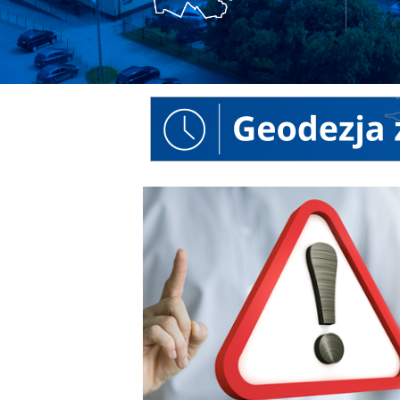
Baner
-
Geodezja