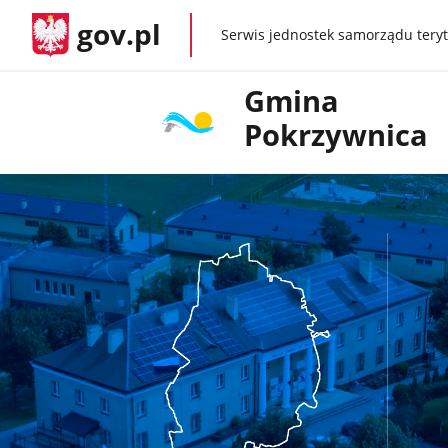
gov.pl
Serwis jednostek samorządu teryt
gov.pl
Gmina
Pokrzywnica
Baner
główny