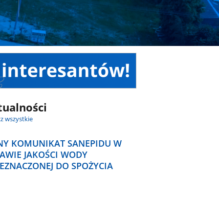
tualności
z wszystkie
NY KOMUNIKAT SANEPIDU W
AWIE JAKOŚCI WODY
EZNACZONEJ DO SPOŻYCIA