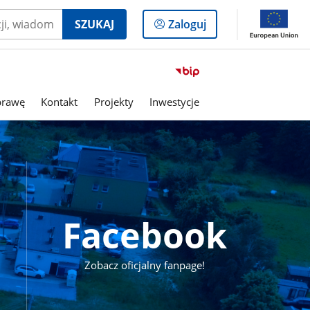
Logowanie
SZUKAJ
Zaloguj
do
panelu
Przejdź
do
serwisu
prawę
Kontakt
Projekty
Inwestycje
Biuletyn
Informacji
Publicznej
Gmina
Pokrzywnica
Facebook
Zobacz oficjalny fanpage!