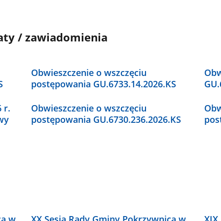
aty / zawiadomienia
Obwieszczenie o wszczęciu
Obw
S
postępowania GU.6733.14.2026.KS
GU.
 r.
Obwieszczenie o wszczęciu
Obw
wy
postępowania GU.6730.236.2026.KS
pos
ca w
XX Sesja Rady Gminy Pokrzywnica w
XIX