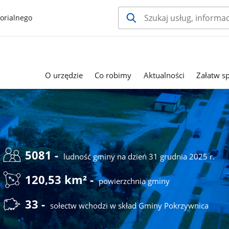
orialnego
O urzędzie
Co robimy
Aktualności
Załatw s
5081 -
ludność gminy na dzień 31 grudnia 2025 r.
120,53 km² -
powierzchnia gminy
33 -
sołectw wchodzi w skład Gminy Pokrzywnica