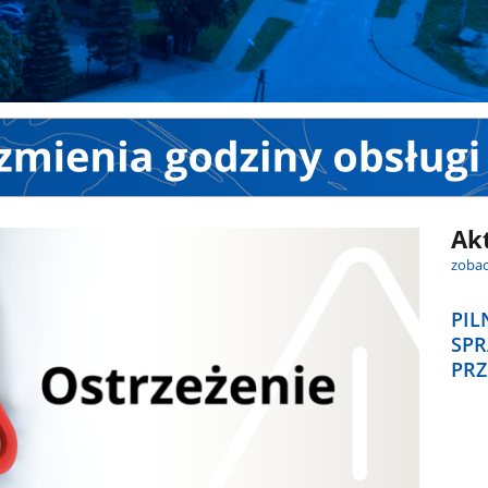
Ak
zobac
PIL
SPR
PRZ