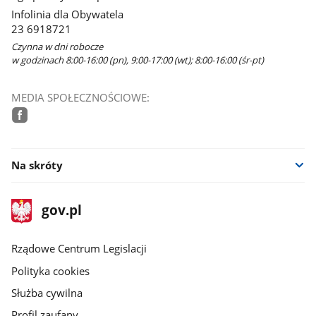
Infolinia dla Obywatela
23 6918721
Czynna w dni robocze
w godzinach 8:00-16:00 (pn), 9:00-17:00 (wt); 8:00-16:00 (śr-pt)
MEDIA SPOŁECZNOŚCIOWE:
facebook
Na skróty
stopka
Strona
gov.pl
gov.pl
główna
Rządowe Centrum Legislacji
Polityka cookies
Służba cywilna
Profil zaufany