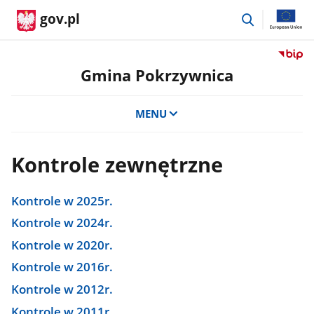
przejdź
gov.pl
do
wyszukiwar
Przejdź
do
Gmina Pokrzywnica
serwis
Biulety
MENU
Informa
Publicz
Gmina
Kontrole zewnętrzne
Pokrzy
Kontrole w 2025r.
Kontrole w 2024r.
Kontrole w 2020r.
Kontrole w 2016r.
Kontrole w 2012r.
Kontrole w 2011r.