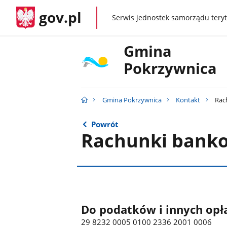
gov.pl
Serwis jednostek samorządu teryt
gov.pl
Gmina
Pokrzywnica
Gmina Pokrzywnica
Kontakt
Rac
Powrót
Rachunki bank
Do podatków i innych opł
29 8232 0005 0100 2336 2001 0006