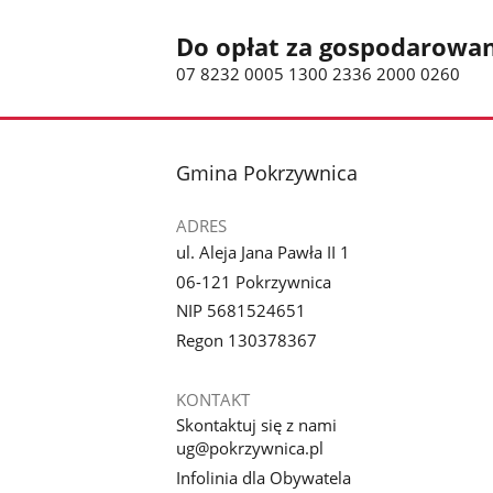
Do opłat za gospodarowa
07 8232 0005 1300 2336 2000 0260
stopka
Gmina Pokrzywnica
ADRES
ul. Aleja Jana Pawła II 1
06-121 Pokrzywnica
NIP 5681524651
Regon 130378367
KONTAKT
Skontaktuj się z nami
ug@pokrzywnica.pl
Infolinia dla Obywatela