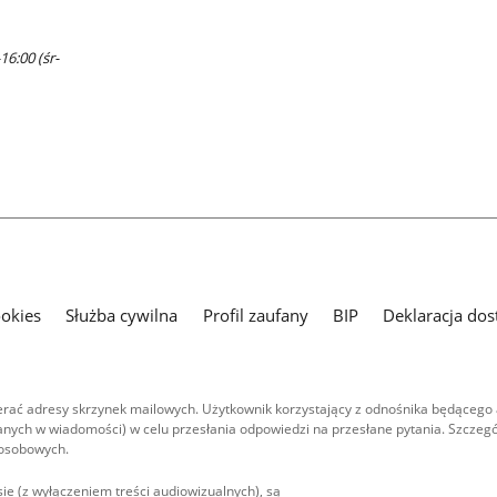
16:00 (śr-
ookies
Służba cywilna
Profil zaufany
BIP
Deklaracja dos
ać adresy skrzynek mailowych. Użytkownik korzystający z odnośnika będącego 
nych w wiadomości) w celu przesłania odpowiedzi na przesłane pytania. Szczegó
 osobowych.
ie (z wyłączeniem treści audiowizualnych), są