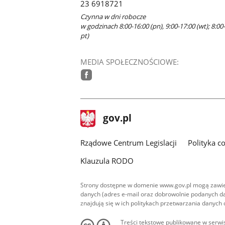
23 6918721
Czynna w dni robocze
w godzinach 8:00-16:00 (pn), 9:00-17:00 (wt); 8:00-
pt)
MEDIA SPOŁECZNOŚCIOWE:
facebook
stopka
Strona
gov.pl
gov.pl
główna
Rządowe Centrum Legislacji
Polityka c
Klauzula RODO
Strony dostępne w domenie www.gov.pl mogą zawier
danych (adres e-mail oraz dobrowolnie podanych da
znajdują się w ich politykach przetwarzania danych
Treści tekstowe publikowane w serwis