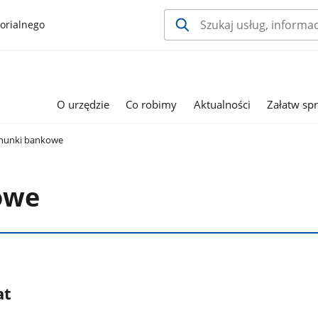
orialnego
O urzędzie
Co robimy
Aktualności
Załatw sp
hunki bankowe
owe
at