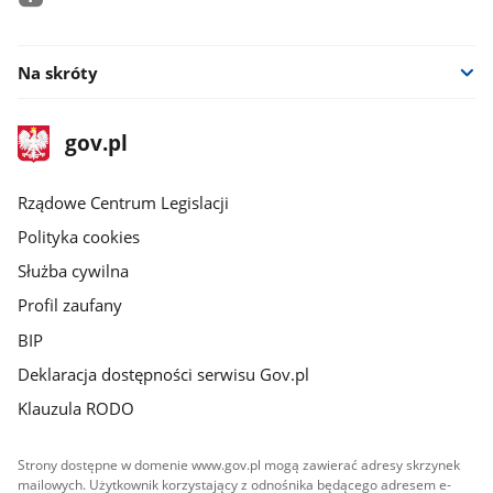
facebook
Na skróty
stopka
Strona
gov.pl
gov.pl
główna
Rządowe Centrum Legislacji
Polityka cookies
Służba cywilna
Profil zaufany
BIP
Deklaracja dostępności serwisu Gov.pl
Klauzula RODO
Strony dostępne w domenie www.gov.pl mogą zawierać adresy skrzynek
mailowych. Użytkownik korzystający z odnośnika będącego adresem e-