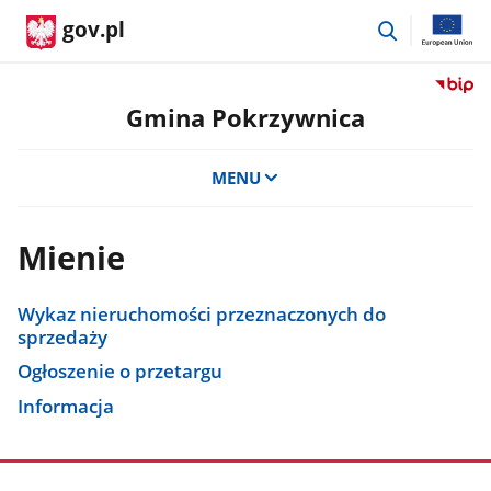
przejdź
gov.pl
do
wyszukiwar
Przejdź
do
Gmina Pokrzywnica
serwis
Biulety
MENU
Informa
Publicz
Gmina
Mienie
Pokrzy
Wykaz nieruchomości przeznaczonych do
sprzedaży
Ogłoszenie o przetargu
Informacja