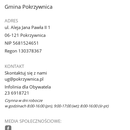
stopka
Gmina Pokrzywnica
ADRES
ul. Aleja Jana Pawła II 1
06-121 Pokrzywnica
NIP 5681524651
Regon 130378367
KONTAKT
Skontaktuj się z nami
ug@pokrzywnica.pl
Infolinia dla Obywatela
23 6918721
Czynna w dni robocze
w godzinach 8:00-16:00 (pn), 9:00-17:00 (wt); 8:00-16:00 (śr-pt)
MEDIA SPOŁECZNOŚCIOWE: