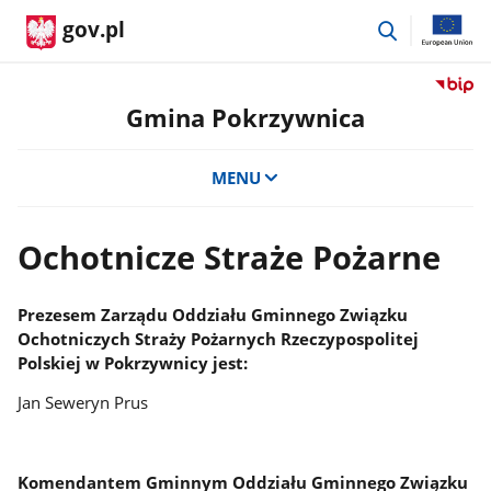
przejdź
gov.pl
do
wyszukiwar
Przejdź
do
Gmina Pokrzywnica
serwis
Biulety
MENU
Informa
Publicz
Gmina
Ochotnicze Straże Pożarne
Pokrzy
Prezesem Zarządu Oddziału Gminnego Związku
Ochotniczych Straży Pożarnych Rzeczypospolitej
Polskiej w Pokrzywnicy jest:
Jan Seweryn Prus
Komendantem Gminnym Oddziału Gminnego Związku