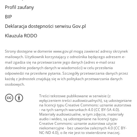
Profil zaufany
BIP
Deklaracja dostępności serwisu Gov.pl
Klauzula RODO
Strony dostępne w domenie www.gov.pl mogą zawierać adresy skrzynek
mailowych. Użytkownik korzystający z odnośnika będącego adresem e-
mail zgadza się na przetwarzanie jego danych (adres e-mail oraz
dobrowolnie podanych danych w wiadomości) w celu przesłania
odpowiedzi na przesłane pytania. Szczegóły przetwarzania danych przez
każdą z jednostek znajdują się w ich politykach przetwarzania danych
osobowych.
Treści tekstowe publikowane w serwisie (z
wyłączeniem treści audiowizualnych), są udostępniane
na licencji typu Creative Commons: uznanie autorstwa
- na tych samych warunkach 4.0 (CC BY-SA 4.0).
Materiały audiowizualne, w tym zdjęcia, materiały
audio i wideo, są udostępniane na licencji typu
Creative Commons: uznanie autorstwa użycie
niekomercyjne - bez utworów zależnych 4.0 (CC BY-
NC-ND 4.0), o ile nie jest to stwierdzone inaczej.