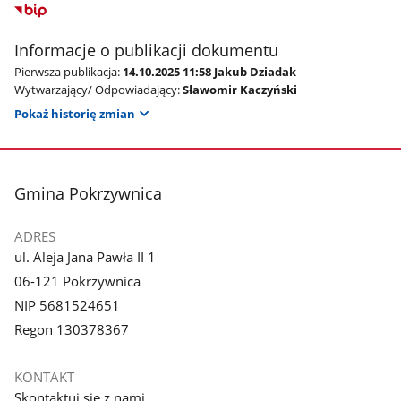
Informacje o publikacji dokumentu
Pierwsza publikacja:
14.10.2025 11:58 Jakub Dziadak
Wytwarzający/ Odpowiadający:
Sławomir Kaczyński
Pokaż historię zmian
stopka
Gmina Pokrzywnica
ADRES
ul. Aleja Jana Pawła II 1
06-121 Pokrzywnica
NIP 5681524651
Regon 130378367
KONTAKT
Skontaktuj się z nami