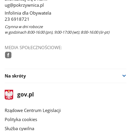
ug@pokrzywnica.pl
Infolinia dla Obywatela
23 6918721
Czynna w dni robocze
w godzinach 8:00-16:00 (pn), 9:00-17:00 (wt); 8:00-16:00 (śr-pt)
MEDIA SPOŁECZNOŚCIOWE:
facebook
Na skróty
stopka
Strona
gov.pl
gov.pl
główna
Rządowe Centrum Legislacji
Polityka cookies
Służba cywilna