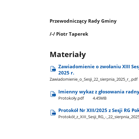
Przewodniczący Rady Gminy
/-/ Piotr Taperek
Materiały
Zawiadomienie o zwołaniu XIII Se
2025 r.
Zawiadomienie​_o​_Sesji​_22​_sierpnia​_2025​_r​_.pdf
Imienny wykaz z głosowania radnyc
Protokoły.pdf
4.45MB
Protokół Nr XIII/2025 z Sesji RG P
Protokół​_z​_XIII​_Sesji​_RG​_-​_22​_sierpnia​_2025