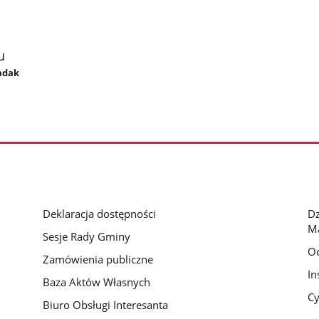
u
iadak
Deklaracja dostępności
D
M
Sesje Rady Gminy
O
Zamówienia publiczne
In
Baza Aktów Własnych
Cy
Biuro Obsługi Interesanta