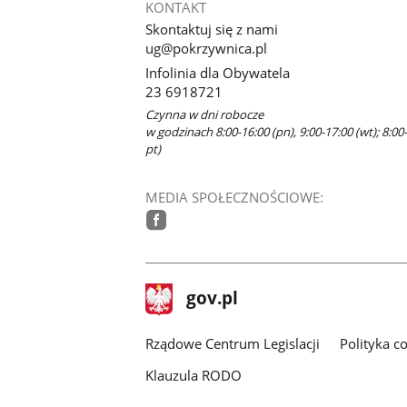
KONTAKT
Skontaktuj się z nami
ug@pokrzywnica.pl
Infolinia dla Obywatela
23 6918721
Czynna w dni robocze
w godzinach 8:00-16:00 (pn), 9:00-17:00 (wt); 8:00-
pt)
MEDIA SPOŁECZNOŚCIOWE:
facebook
stopka
Strona
gov.pl
gov.pl
główna
Rządowe Centrum Legislacji
Polityka c
Klauzula RODO