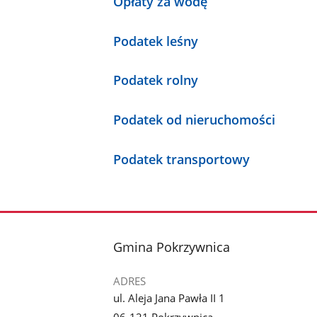
Opłaty za wodę
Podatek leśny
Podatek rolny
Podatek od nieruchomości
Podatek transportowy
stopka
Gmina Pokrzywnica
ADRES
ul. Aleja Jana Pawła II 1
06-121 Pokrzywnica