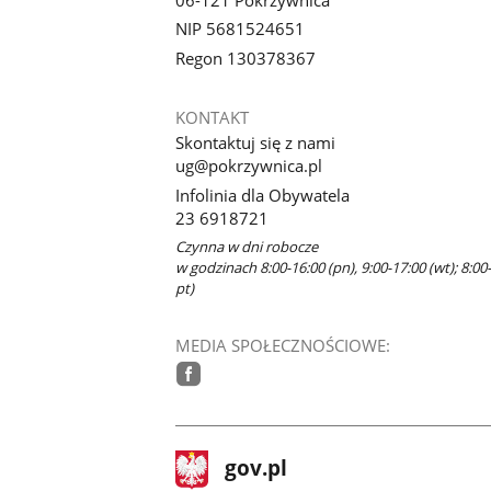
NIP 5681524651
Regon 130378367
KONTAKT
Skontaktuj się z nami
ug@pokrzywnica.pl
Infolinia dla Obywatela
23 6918721
Czynna w dni robocze
w godzinach 8:00-16:00 (pn), 9:00-17:00 (wt); 8:00-
pt)
MEDIA SPOŁECZNOŚCIOWE:
facebook
stopka
Strona
gov.pl
gov.pl