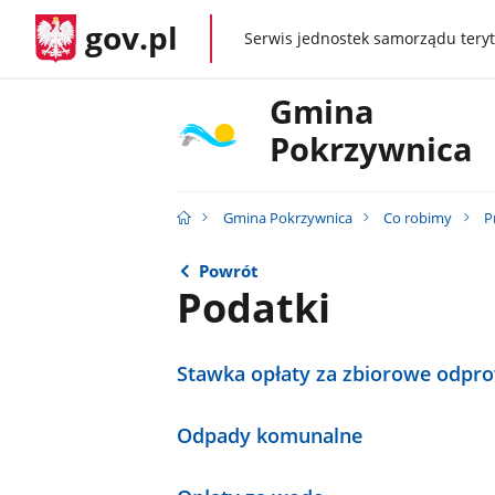
gov.pl
Serwis jednostek samorządu teryt
gov.pl
Gmina
Pokrzywnica
Gmina Pokrzywnica
Co robimy
P
Powrót
Podatki
Stawka opłaty za zbiorowe odpr
Odpady komunalne