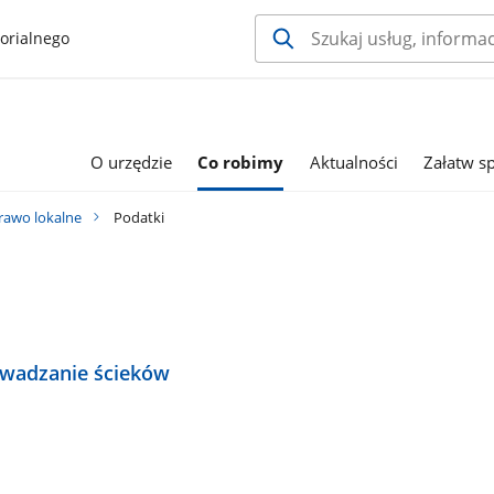
orialnego
O urzędzie
Co robimy
Aktualności
Załatw s
rawo lokalne
Podatki
owadzanie ścieków