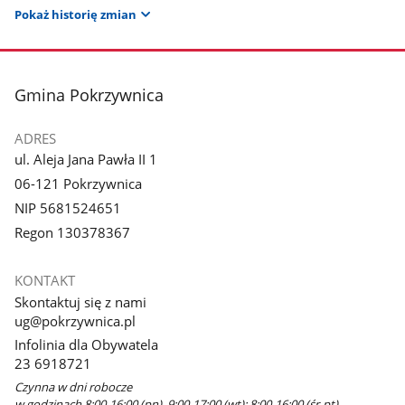
Pokaż historię zmian
stopka
Gmina Pokrzywnica
ADRES
ul. Aleja Jana Pawła II 1
06-121 Pokrzywnica
NIP 5681524651
Regon 130378367
KONTAKT
Skontaktuj się z nami
ug@pokrzywnica.pl
Infolinia dla Obywatela
23 6918721
Czynna w dni robocze
w godzinach 8:00-16:00 (pn), 9:00-17:00 (wt); 8:00-16:00 (śr-pt)