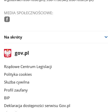
MEDIA SPOŁECZNOŚCIOWE:
facebook
Na skróty
stopka
Strona
gov.pl
gov.pl
główna
Rządowe Centrum Legislacji
Polityka cookies
Służba cywilna
Profil zaufany
BIP
Deklaracja dostępności serwisu Gov.pl