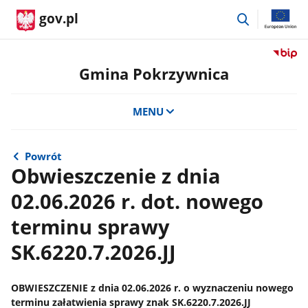
przejdź
gov.pl
do
wyszukiwar
Przejdź
do
Gmina Pokrzywnica
serwis
Biulety
MENU
Informa
Publicz
Gmina
Pokrzy
Powrót
Obwieszczenie z dnia
02.06.2026 r. dot. nowego
terminu sprawy
SK.6220.7.2026.JJ
OBWIESZCZENIE z dnia 02.06.2026 r. o wyznaczeniu nowego
terminu załatwienia sprawy znak SK.6220.7.2026.JJ