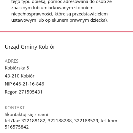
tego typu opieką, pomoc adresowana do osób ze
znacznym lub umiarkowanym stopniem
niepełnosprawności, które są przedstawicielem
ustawowym lub opiekunem prawnym dziecka).
stopka
Urząd Gminy Kobiór
ADRES
Kobiórska 5
43-210 Kobiór
NIP 646-21-16-846
Regon 271505431
KONTAKT
Skontaktuj się z nami
tel./fax: 322188182, 322188288, 322188529, tel. kom.
516575842