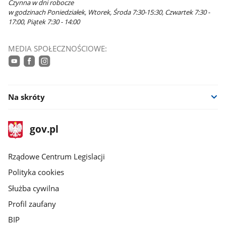
Czynna w dni robocze
w godzinach Poniedziałek, Wtorek, Środa 7:30-15:30, Czwartek 7:30 -
17:00, Piątek 7:30 - 14:00
MEDIA SPOŁECZNOŚCIOWE:
youtube
facebook
instagram
Na skróty
stopka
Strona
gov.pl
gov.pl
główna
Rządowe Centrum Legislacji
Polityka cookies
Służba cywilna
Profil zaufany
BIP