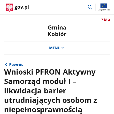
przejdź
gov.pl
do
wyszukiwar
Przejdź
do
Gmina
serwis
Kobiór
Biulety
Informa
Publicz
MENU
Gmina
Kobiór
Powrót
Wnioski PFRON Aktywny
Samorząd moduł I –
likwidacja barier
utrudniających osobom z
niepełnosprawnością