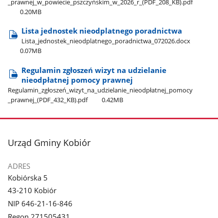
_prawnej​_w​_powiecie​_pszczyńskim​_w​_2026​_r​_(PDF​_208​_KB).pdf
0.20MB
Lista jednostek nieodplatnego poradnictwa
Lista​_jednostek​_nieodplatnego​_poradnictwa​_072026.docx
0.07MB
Regulamin zgłoszeń wizyt na udzielanie
nieodpłatnej pomocy prawnej
Regulamin​_zgłoszeń​_wizyt​_na​_udzielanie​_nieodpłatnej​_pomocy​
_prawnej​_(PDF​_432​_KB).pdf
0.42MB
stopka
Urząd Gminy Kobiór
ADRES
Kobiórska 5
43-210 Kobiór
NIP 646-21-16-846
Regon 271505431