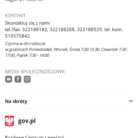
KONTAKT
Skontaktuj się z nami
tel./fax: 322188182, 322188288, 322188529, tel. kom.
516575842
Czynna w dni robocze
w godzinach Poniedziałek, Wtorek, Środa 7:30-15:30, Czwartek 7:30 -
17:00, Piątek 7:30 - 14:00
MEDIA SPOŁECZNOŚCIOWE:
youtube
facebook
instagram
Na skróty
stopka
Strona
gov.pl
gov.pl
główna
Rządowe Centrum Legislacji