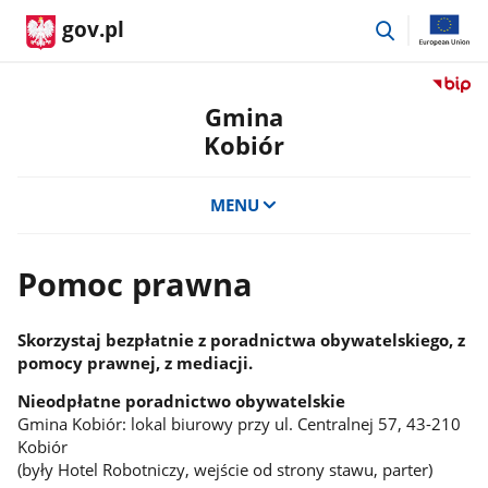
przejdź
gov.pl
do
wyszukiwar
Przejdź
do
Gmina
serwis
Kobiór
Biulety
Informa
Publicz
MENU
Gmina
Kobiór
Pomoc prawna
Skorzystaj bezpłatnie z poradnictwa obywatelskiego, z
pomocy prawnej, z mediacji.
Nieodpłatne poradnictwo obywatelskie
Gmina Kobiór: lokal biurowy przy ul. Centralnej 57, 43-210
Kobiór
(były Hotel Robotniczy, wejście od strony stawu, parter)