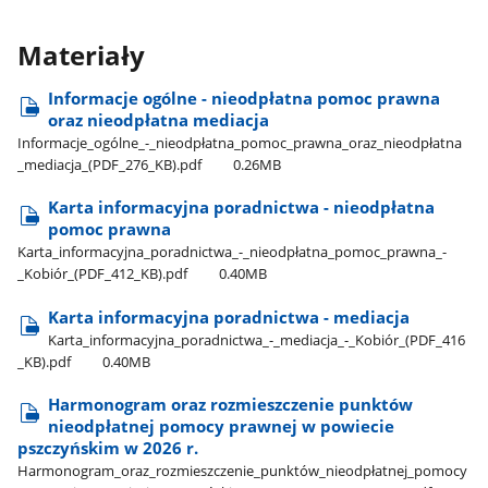
Materiały
Informacje ogólne - nieodpłatna pomoc prawna
oraz nieodpłatna mediacja
Informacje​_ogólne​_-​_nieodpłatna​_pomoc​_prawna​_oraz​_nieodpłatna​
_mediacja​_(PDF​_276​_KB).pdf
0.26MB
Karta informacyjna poradnictwa - nieodpłatna
pomoc prawna
Karta​_informacyjna​_poradnictwa​_-​_nieodpłatna​_pomoc​_prawna​_-​
_Kobiór​_(PDF​_412​_KB).pdf
0.40MB
Karta informacyjna poradnictwa - mediacja
Karta​_informacyjna​_poradnictwa​_-​_mediacja​_-​_Kobiór​_(PDF​_416​
_KB).pdf
0.40MB
Harmonogram oraz rozmieszczenie punktów
nieodpłatnej pomocy prawnej w powiecie
pszczyńskim w 2026 r.
Harmonogram​_oraz​_rozmieszczenie​_punktów​_nieodpłatnej​_pomocy​