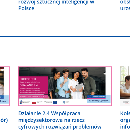
rozwój sztucznej inteligencji w
obs
Polsce
urz
Działanie 2.4 Współpraca
Kol
bór)
międzysektorowa na rzecz
org
cyfrowych rozwiązań problemów
inf