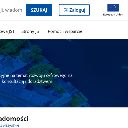
Logowanie
SZUKAJ
Zaloguj
do
panelu
owa JST
Strony JST
Pomoc i wsparcie
cyjne na temat rozwoju cyfrowego na
 konsultacją i doradztwem.
adomości
z wszystkie