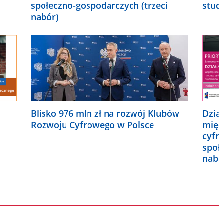
społeczno-gospodarczych (trzeci
stu
nabór)
Blisko 976 mln zł na rozwój Klubów
Dzi
Rozwoju Cyfrowego w Polsce
mię
cyf
spo
nab