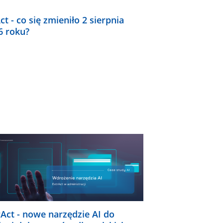
ct - co się zmieniło 2 sierpnia
6 roku?
rAct - nowe narzędzie AI do