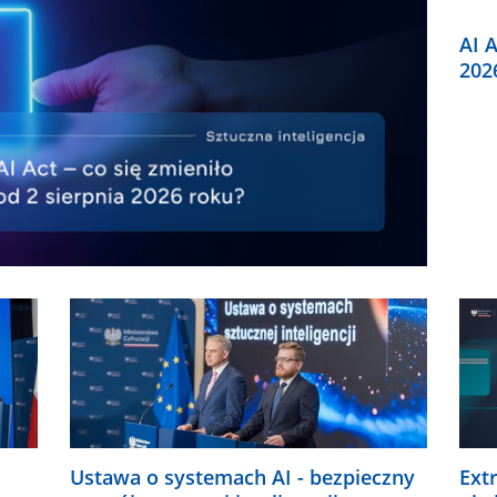
AI A
202
Ustawa o systemach AI - bezpieczny
Ext