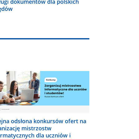
ługi dokumentów dla polskich
ędów
ejna odsłona konkursów ofert na
anizację mistrzostw
ormatycznych dla uczniów i