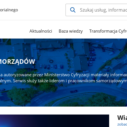
orialnego
Aktualności
Baza wiedzy
Transformacja Cyfr
AMORZĄDÓW
a autoryzowane przez Ministerstwo Cyfryzacji materiały informa
alnym. Serwis służy także liderom i pracownikom samorządowym
Wi
zobac