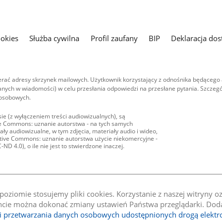
ookies
Służba cywilna
Profil zaufany
BIP
Deklaracja dos
ać adresy skrzynek mailowych. Użytkownik korzystający z odnośnika będącego 
nych w wiadomości) w celu przesłania odpowiedzi na przesłane pytania. Szczegó
 osobowych.
ie (z wyłączeniem treści audiowizualnych), są
ive Commons: uznanie autorstwa - na tych samych
ły audiowizualne, w tym zdjęcia, materiały audio i wideo,
eative Commons: uznanie autorstwa użycie niekomercyjne -
D 4.0), o ile nie jest to stwierdzone inaczej.
oziomie stosujemy pliki cookies. Korzystanie z naszej witryny 
e można dokonać zmiany ustawień Państwa przeglądarki. Dodat
li przetwarzania danych osobowych udostępnionych drogą elektr