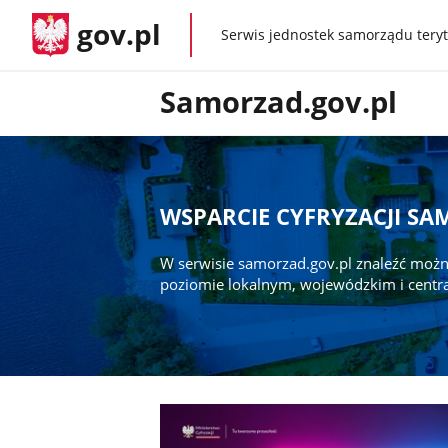
gov.pl
Serwis jednostek samorządu teryt
gov.pl
Samorzad.gov.pl
WSPARCIE CYFRYZACJI S
W serwisie samorzad.gov.pl znaleźć możn
poziomie lokalnym, wojewódzkim i centr