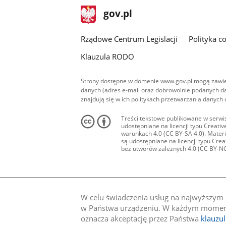
stopka
Strona
gov.pl
gov.pl
główna
Rządowe Centrum Legislacji
Polityka c
Klauzula RODO
Strony dostępne w domenie www.gov.pl mogą zawier
danych (adres e-mail oraz dobrowolnie podanych da
znajdują się w ich politykach przetwarzania danych
Treści tekstowe publikowane w serwis
udostępniane na licencji typu Creat
warunkach 4.0 (CC BY-SA 4.0). Materia
są udostępniane na licencji typu Cr
bez utworów zależnych 4.0 (CC BY-NC-N
W celu świadczenia usług na najwyższym p
w Państwa urządzeniu. W każdym momenci
oznacza akceptację przez Państwa
klauzu