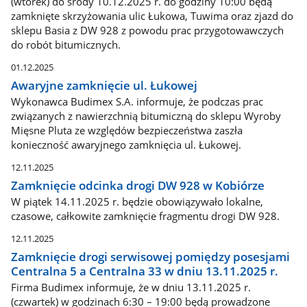
(wtorek) do środy 10.12.2025 r. do godziny 10:00 będą
zamknięte skrzyżowania ulic Łukowa, Tuwima oraz zjazd do
sklepu Basia z DW 928 z powodu prac przygotowawczych
do robót bitumicznych.
01.12.2025
Awaryjne zamknięcie ul. Łukowej
Wykonawca Budimex S.A. informuje, że podczas prac
związanych z nawierzchnią bitumiczną do sklepu Wyroby
Mięsne Pluta ze względów bezpieczeństwa zaszła
konieczność awaryjnego zamknięcia ul. Łukowej.
12.11.2025
Zamknięcie odcinka drogi DW 928 w Kobiórze
W piątek 14.11.2025 r. będzie obowiązywało lokalne,
czasowe, całkowite zamknięcie fragmentu drogi DW 928.
12.11.2025
Zamknięcie drogi serwisowej pomiędzy posesjami
Centralna 5 a Centralna 33 w dniu 13.11.2025 r.
Firma Budimex informuje, że w dniu 13.11.2025 r.
(czwartek) w godzinach 6:30 – 19:00 będą prowadzone