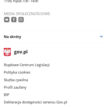
17:00, Piątek 7:30 - 14:00
MEDIA SPOŁECZNOŚCIOWE:
youtube
facebook
instagram
Na skróty
stopka
Strona
gov.pl
gov.pl
główna
Rządowe Centrum Legislacji
Polityka cookies
Służba cywilna
Profil zaufany
BIP
Deklaracja dostępności serwisu Gov.pl