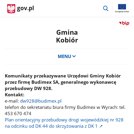
przejdź
gov.pl
do
wyszukiwar
Przejdź
do
Gmina
serwis
Kobiór
Biulety
Informa
Publicz
MENU
Gmina
Kobiór
Komunikaty przekazywane Urzędowi Gminy Kobiór
przez firmę Budimex SA, generalnego wykonawcę
przebudowy DW 928.
Kontakt:
e-mail:
dw928@budimex.pl
telefon do sekretariatu biura firmy Budimex w Wyrach: tel.
453 670 474
Plan orientacyjny przebudowy drogi wojewódzkiej nr 928
na odcinku od DK 44 do skrzyżowania z DK 1 ↗