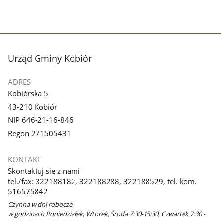
stopka
Urząd Gminy Kobiór
ADRES
Kobiórska 5
43-210 Kobiór
NIP 646-21-16-846
Regon 271505431
KONTAKT
Skontaktuj się z nami
tel./fax: 322188182, 322188288, 322188529, tel. kom.
516575842
Czynna w dni robocze
w godzinach Poniedziałek, Wtorek, Środa 7:30-15:30, Czwartek 7:30 -